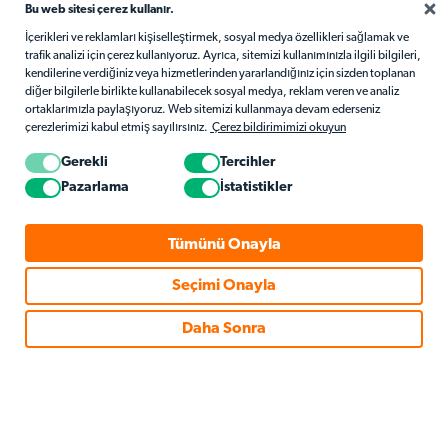
Bu web sitesi çerez kullanır.
İçerikleri ve reklamları kişiselleştirmek, sosyal medya özellikleri sağlamak ve
trafik analizi için çerez kullanıyoruz. Ayrıca, sitemizi kullanımınızla ilgili bilgileri,
kendilerine verdiğiniz veya hizmetlerinden yararlandığınız için sizden toplanan
diğer bilgilerle birlikte kullanabilecek sosyal medya, reklam veren ve analiz
ortaklarımızla paylaşıyoruz. Web sitemizi kullanmaya devam ederseniz
çerezlerimizi kabul etmiş sayılırsınız.
Çerez bildirimimizi okuyun
Gerekli
Tercihler
Pazarlama
İstatistikler
Tümünü Onayla
Seçimi Onayla
© 2026 Matific. Tüm Hakları Saklıdır.
Daha Sonra
Gizlilik
Şartlar
Çerez Politikası