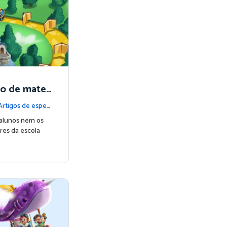
co de mate
as
Artigos de espec
 alunos nem os
es da escola