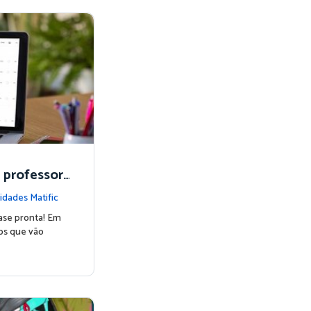
e professor
idades Matific
uase pronta! Em
os que vão