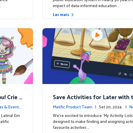
hance
public education system in nearly 30 years h
…
impact of data-informed education …
Ler mais
u! Crie
Save Activities for Later with 
ersonage
Lists Feature
ias & Evento
Matific Product Team
| Set 20, 2024 |
No
 Latina! Em
We're excited to introduce ‘My Activity Lists
atific
designed to make finding and assigning activ
favourite activities …