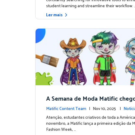
constantly searching for innovative tools to en
student learning and streamline their workflow. 
Ler mais
A Semana de Moda Matific chego
o próximo look para os nossos p
Matific Content Team
| Nov 10, 2025 |
Notíc
ns
s
Atenção, estudantes criativos de toda a América
novembro, a Matific lança a primeira edição da M
Fashion Week, …