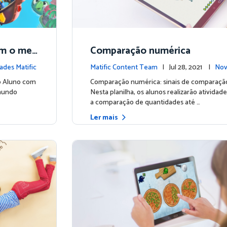
om o mes
Comparação numérica
ades Matific
Matific Content Team
| Jul 28, 2021 |
Nov
o Aluno com
Comparação numérica: sinais de comparaçã
mundo
Nesta planilha, os alunos realizarão ativida
a comparação de quantidades até …
Ler mais