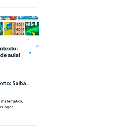
xto: Saiba
ula!
 matemática,
os jogos