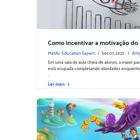
Como incentivar a motivação do 
chave para o sucesso acadêmico
Matific Education Expert
| Set 07, 2021 |
Arti
cialistas
Em uma sala de aula cheia de alunos, a maior par
está ocupada completando atividades enquanto
…
Ler mais