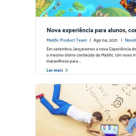
Nova experiência para alunos, c
mo conteúdo de qualidade
Matific Product Team
| Ago 04, 2021 |
Novid
Em setembro, lançaremos a nova Experiência d
o mesmo ótimo conteúdo da Matific. Um novo 
maravilhoso para …
Ler mais