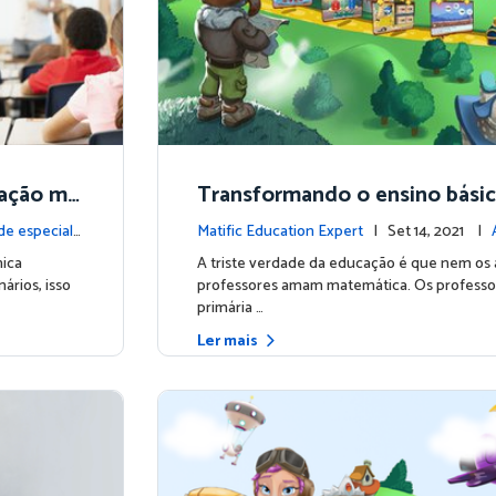
cação ma
Transformando o ensino bási
mática por meio de brincadeir
de especialis
Matific Education Expert
| Set 14, 2021 |
ialistas
ica
A triste verdade da educação é que nem os
ários, isso
professores amam matemática. Os professor
primária …
Ler mais