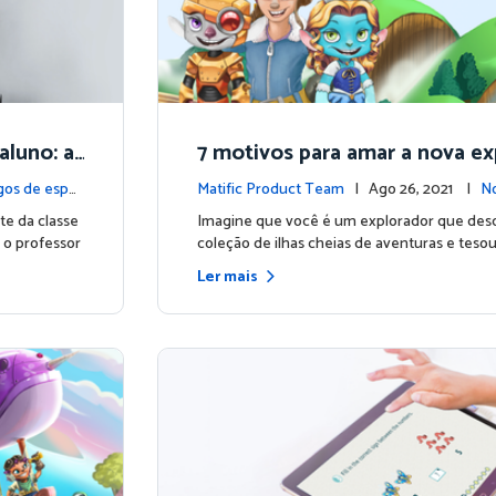
aluno: a
7 motivos para amar a nova ex
o aluno da Matific
gos de espe
Matific Product Team
| Ago 26, 2021 |
No
te da classe
Imagine que você é um explorador que des
 o professor
coleção de ilhas cheias de aventuras e tesour
Ler mais