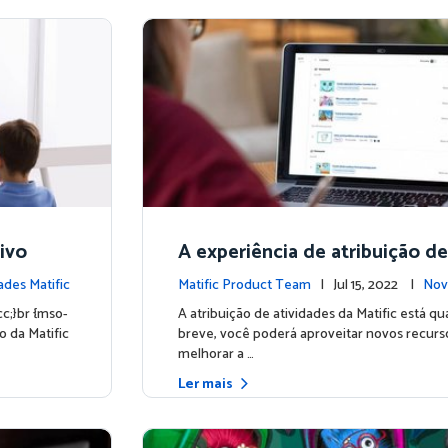
vivo
A experiência de atribuição d
es
des Matific
Matific Product Team
| Jul 15, 2022 |
Nov
cc;}br {mso-
A atribuição de atividades da Matific está q
o da Matific
breve, você poderá aproveitar novos recurs
melhorar a …
Ler mais