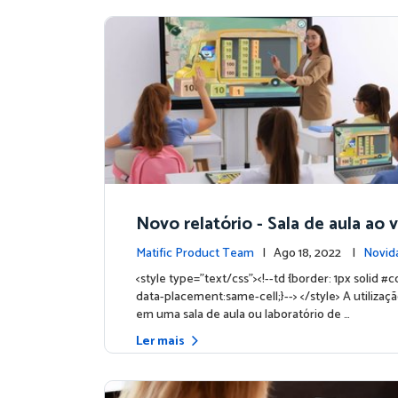
Novo relatório - Sala de aula ao 
Matific Product Team
| Ago 18, 2022 |
Novida
<style type="text/css"><!--td {border: 1px solid #c
data-placement:same-cell;}--> </style> A utilizaçã
em uma sala de aula ou laboratório de …
Ler mais