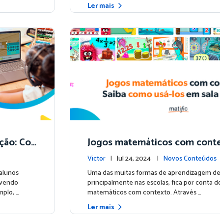
Ler mais
ção: Con
Jogos matemáticos com conte
como integrá-los em sala de a
Victor
| Jul 24, 2024 |
Novos Conteúdos
 alunos
Uma das muitas formas de aprendizagem de
lvendo
principalmente nas escolas, fica por conta d
plo, …
matemáticos com contexto. Através …
Ler mais