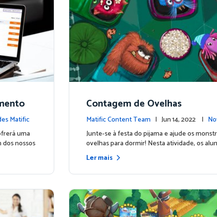
amento
Contagem de Ovelhas
es Matific
Matific Content Team
| Jun 14, 2022 |
No
ofrerá uma
Junte-se à festa do pijama e ajude os monstr
m dos nossos
ovelhas para dormir! Nesta atividade, os alu
Ler mais