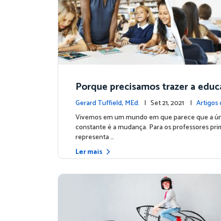
Porque precisamos trazer a edu
temática para a era digital?
Gerard Tuffield, MEd.
| Set 21, 2021 |
Artigos 
tas
Vivemos em um mundo em que parece que a ún
constante é a mudança. Para os professores prim
representa …
Ler mais