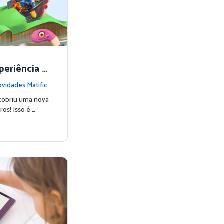
periência d
vidades Matific
cobriu uma nova
os! Isso é …