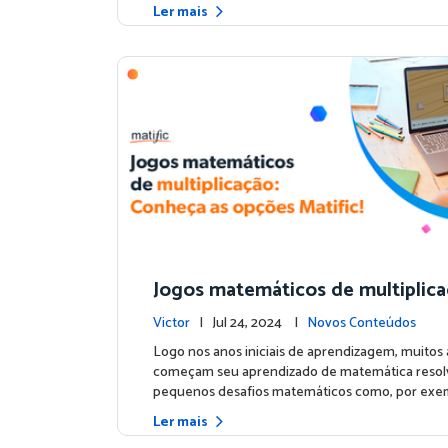
Ler mais
Jogos matemáticos de multiplica
heça as opções Matific!
Victor
| Jul 24, 2024 |
Novos Conteúdos
Logo nos anos iniciais de aprendizagem, muitos
começam seu aprendizado de matemática reso
pequenos desafios matemáticos como, por exem
Ler mais