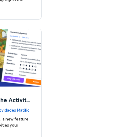
ighlights the
the Activity
vidades Matific
’, a new feature
ities your