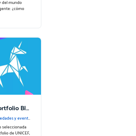
 y del mundo
rgente: ¿cómo
rtfolio Blu
za una nuev
edades y event
o seleccionada
tfolio de UNICEF,