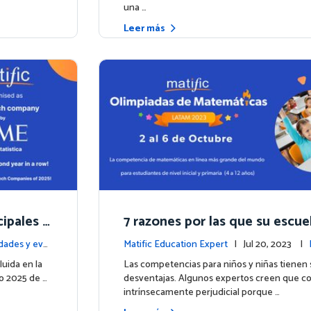
una …
Leer más
cipales e
7 razones por las que su escue
 TIME en
ticipar en las Olimpiadas de 
ades y eve
Matific Education Expert
| Jul 20, 2023 |
de Matific 2023
entos
luida en la
Las competencias para niños y niñas tienen 
o 2025 de …
desventajas. Algunos expertos creen que c
intrínsecamente perjudicial porque …