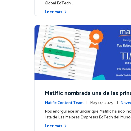
Global EdTech …
Leer más
Matific nombrada una de las prin
mpresas EdTech del mundo por
Matific Content Team
| May 07, 2025 |
Noved
2025
ntos
Nos enorgullece anunciar que Matific ha sido inc
lista de Las Mejores Empresas EdTech del Mund
Leer más