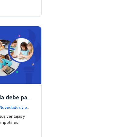
la debe par
Matemáticas
Novedades y ev
sus ventajas y
ompetir es