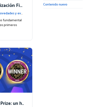
ización Fin
Contenido nuevo
udiantes j
ovedades y eve
so fundamental
los primeros
Prize: un hi