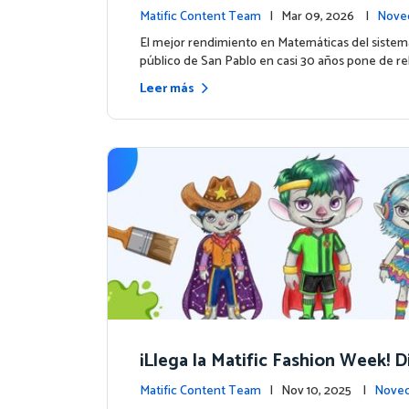
uso de Matific se asocia con mej
Matific Content Team
| Mar 09, 2026 |
Nove
ultados en matemáticas
ntos
El mejor rendimiento en Matemáticas del sistem
público de San Pablo en casi 30 años pone de rel
Leer más
¡Llega la Matific Fashion Week! D
próximo look de nuestros person
Matific Content Team
| Nov 10, 2025 |
Noved
ntos