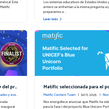
eben liderar el camino
américa! Este
Los sistemas educativos de Estados Unidos
Matific
entero se enfrentan a la misma pregunta u
preparamos a …
Leer más
 del pre
Matific seleccionada para el po
ze
e Unicorn de UNICEF: Comien
ades y even
Matific Content Team
| Jul 17, 2025 |
Nov
a etapa
os
brada
Nos enorgullece anunciar que Matific ha sid
o inaugural
para la Fase 1 del proyecto Blue Unicorn Por