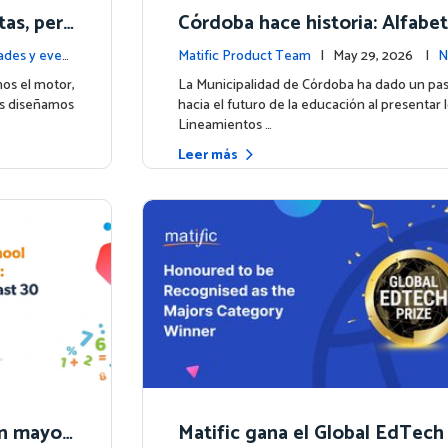
as, pero
Córdoba hace historia: Alfabet
lebramos
anciera para más de 13.000 est
des y event
Matific Product Team
| May 29, 2026 |
N
4.
unto a Matific
ntos
os el motor,
La Municipalidad de Córdoba ha dado un pa
os diseñamos
hacia el futuro de la educación al presentar 
Lineamientos …
Leer más
 un mayor
Matific gana el Global EdTech 