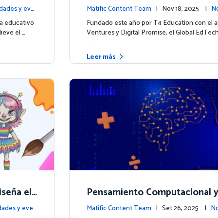
ores res
to para la educación digital 
dades y eve
Matific Content Team
| Nov 18, 2025 |
No
as
tos
a educativo
Fundado este año por T4 Education con el 
ieve el …
Ventures y Digital Promise, el Global EdTec
…
Leer más
iseña el
Pensamiento Computacional y 
ajes
ción en Datos: Por qué las Ma
ades y eve
Matific Content Team
| Set 26, 2025 |
No
tos