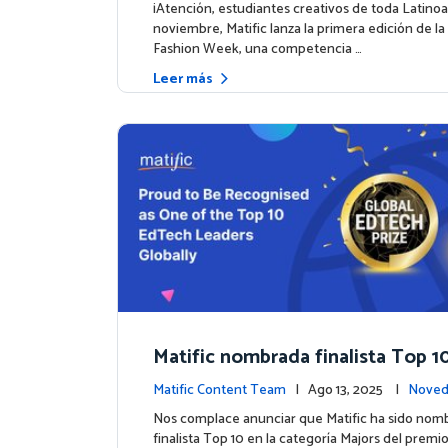
¡Atención, estudiantes creativos de toda Latino
noviembre, Matific lanza la primera edición de la 
Fashion Week, una competencia …
Leer más
Matific nombrada finalista Top 10
mio inaugural Global EdTech Pri
Matific Content Team
| Ago 13, 2025 |
Noved
tos
Nos complace anunciar que Matific ha sido nom
finalista Top 10 en la categoría Majors del premi