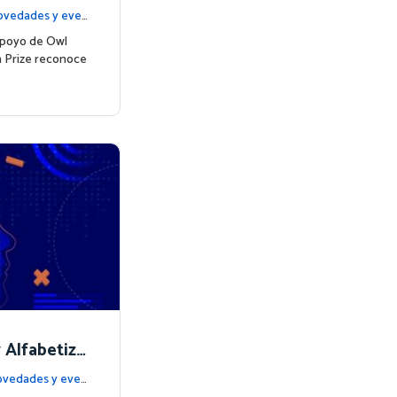
en matemátic
vedades y even
apoyo de Owl
h Prize reconoce
Alfabetiza
temáticas d
vedades y even