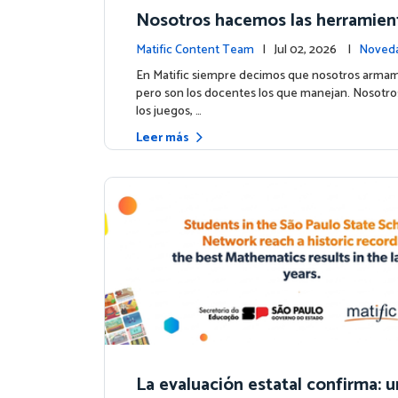
Nosotros hacemos las herramient
los colegios hacen la magia: Ce
Matific Content Team
| Jul 02, 2026 |
Noveda
el hito de Northfield School en T
os
En Matific siempre decimos que nosotros armam
pero son los docentes los que manejan. Nosotr
los juegos, …
Leer más
La evaluación estatal confirma: