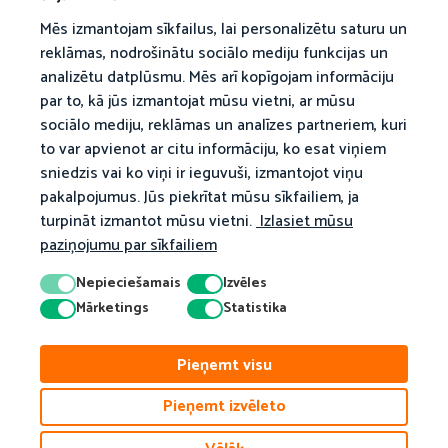
Mēs izmantojam sīkfailus, lai personalizētu saturu un
reklāmas, nodrošinātu sociālo mediju funkcijas un
analizētu datplūsmu. Mēs arī kopīgojam informāciju
par to, kā jūs izmantojat mūsu vietni, ar mūsu
sociālo mediju, reklāmas un analīzes partneriem, kuri
to var apvienot ar citu informāciju, ko esat viņiem
sniedzis vai ko viņi ir ieguvuši, izmantojot viņu
pakalpojumus. Jūs piekrītat mūsu sīkfailiem, ja
turpināt izmantot mūsu vietni.
Izlasiet mūsu
paziņojumu par sīkfailiem
Nepieciešamais
Izvēles
Mārketings
Statistika
© 2026 Matific. Visas tiesības aizsargātas.
Pieņemt visu
Privātums
Noteikumi
Sīkdatņu Politika
Pieņemt izvēleto