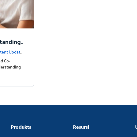
standing
tent Update
nd Co-
derstanding
Produkts
Resursi