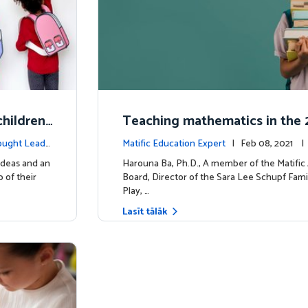
hildren'
Teaching mathematics in the 2
uiring m
y
ought Leade
Matific Education Expert
| Feb 08, 2021 
rship
ideas and an
Harouna Ba, Ph.D., A member of the Matifi
 of their
Board, Director of the Sara Lee Schupf Fami
Play, …
Lasīt tālāk