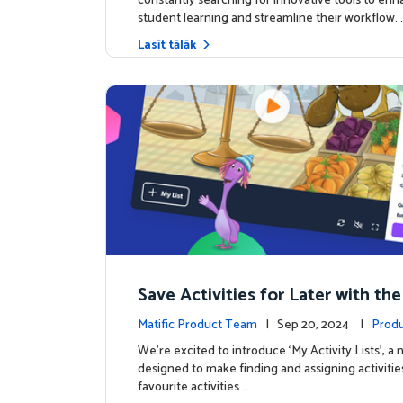
constantly searching for innovative tools to en
student learning and streamline their workflow. 
Lasīt tālāk
Save Activities for Later with the
Lists Feature
Matific Product Team
| Sep 20, 2024 |
Produ
We're excited to introduce ‘My Activity Lists’, a
designed to make finding and assigning activitie
favourite activities …