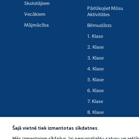
Skolotājiem
Pārlūkojiet Mūsu
Vecākiem
Aktivitātes
Mājmācība
Bērnudārzs
1. Klase
2. Klase
3. Klase
4. Klase
5. Klase
6. Klase
7. Klase
8. Klase
9. Klase
Šajā vietnē tiek izmantotas sīkdatnes.
Mēs izmantojam sīkfailus, lai personalizētu saturu un rekl