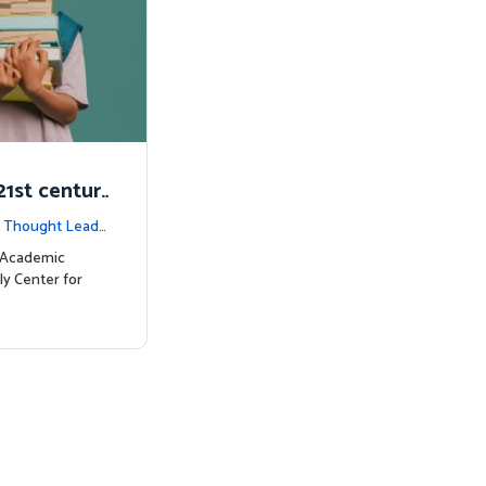
1st centur
|
Thought Leade
c Academic
ly Center for