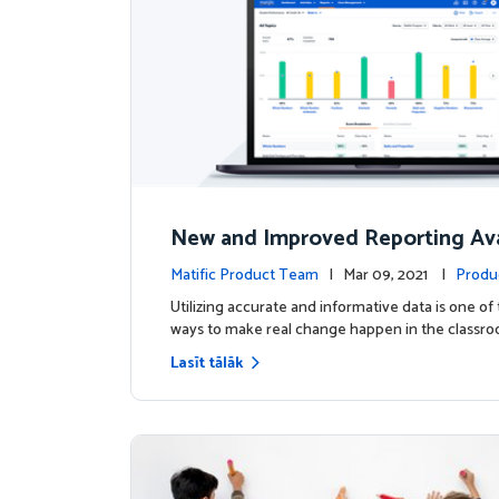
New and Improved Reporting Ava
ow!
Matific Product Team
| Mar 09, 2021 |
Produ
Utilizing accurate and informative data is one of
ways to make real change happen in the classro
Lasīt tālāk