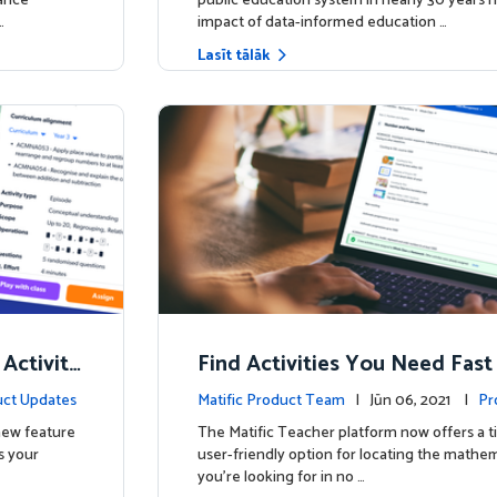
hance
public education system in nearly 30 years h
…
impact of data-informed education …
Lasīt tālāk
 Activity
Find Activities You Need Fast
ct Updates
Matific Product Team
| Jūn 06, 2021 |
Pr
 new feature
The Matific Teacher platform now offers a t
s your
user-friendly option for locating the mathema
you're looking for in no …