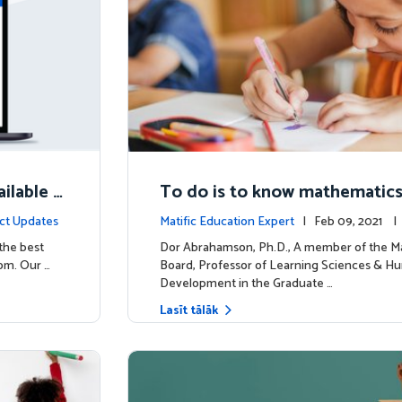
ilable N
To do is to know mathematic
ct Updates
Matific Education Expert
| Feb 09, 2021 
rship
 the best
Dor Abrahamson, Ph.D., A member of the Ma
om. Our …
Board, Professor of Learning Sciences & H
Development in the Graduate …
Lasīt tālāk