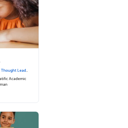
s
|
Thought Leade
tific Academic
uman