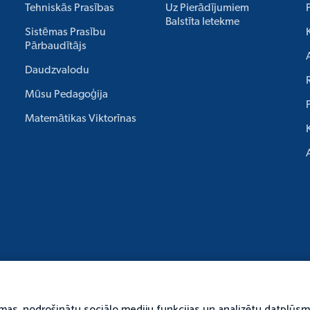
Tehniskās Prasības
Uz Pierādījumiem
Balstīta Ietekme
Sistēmas Prasību
Pārbaudītājs
Daudzvalodu
Mūsu Pedagoģija
Matemātikas Viktorīnas
āmas, nodrošinātu sociālo mediju funkcijas un analizētu datplūsm