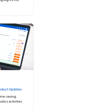
ighlights the
oduct Updates
ime-saving,
tics activities