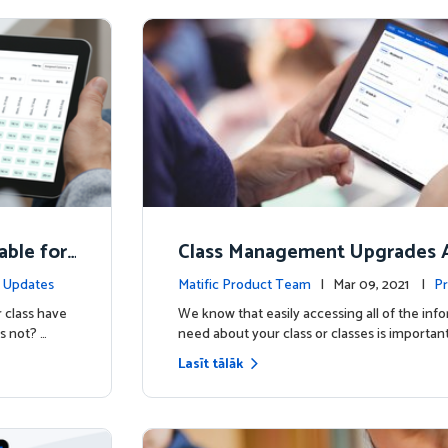
able for
Class Management Upgrades A
ow!
 Updates
Matific Product Team
| Mar 09, 2021 |
Pr
 class have
We know that easily accessing all of the inf
s not? …
need about your class or classes is important
Lasīt tālāk