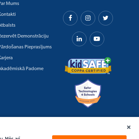
Par Mums
Kontakti
Atbalsts
Rezervēt Demonstrāciju
Pārdošanas Pieprasījums
Karjera
Akadēmiskā Padome
u. Mēs arī