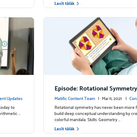
Lasīt tālāk
Episode: Rotational Symmetr
ent Updates
Matific Content Team
| Mai 11, 2021 |
Con
today to
Rotational symmetry has never been more f
Arithmetic …
build deep conceptual understanding by cre
colorful mandala. Skills: Geometry …
Lasīt tālāk