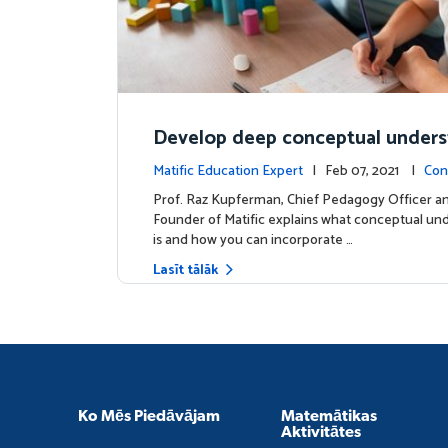
Develop deep conceptual under
in mathematics
Matific Education Expert
| Feb 07, 2021 |
Con
s
Prof. Raz Kupferman, Chief Pedagogy Officer a
Founder of Matific explains what conceptual un
is and how you can incorporate …
Lasīt tālāk
Ko Mēs Piedāvājam
Matemātikas
Aktivitātes