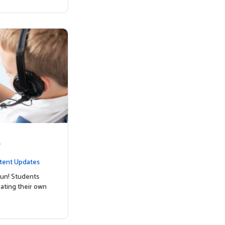
y
tent Updates
un! Students
ating their own