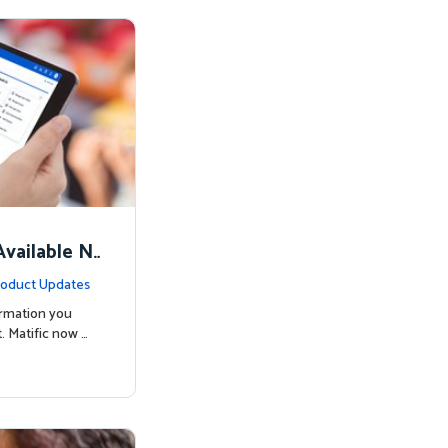
vailable N
oduct Updates
ormation you
. Matific now …