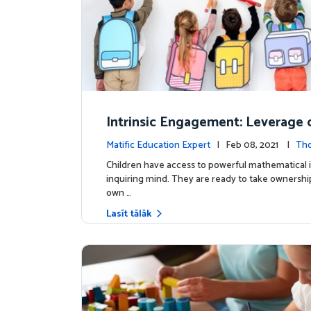
Intrinsic Engagement: Leverage c
s mathematical potential and inq
Matific Education Expert
| Feb 08, 2021 |
Th
ind
rship
Children have access to powerful mathematical 
inquiring mind. They are ready to take ownership
own …
Lasīt tālāk