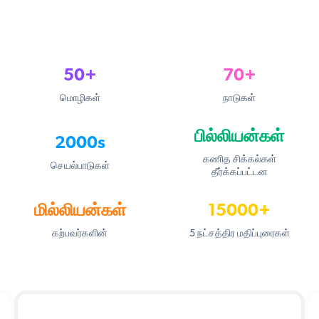
50+
70+
மொழிகள்
நாடுகள்
பில்லியன்கள்
2000s
கணித சிக்கல்கள்
செயல்பாடுகள்
தீர்க்கப்பட்டன
மில்லியன்கள்
15000+
கற்பவர்களின்
5 நட்சத்திர மதிப்புரைகள்