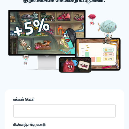
திறன்களைக் கொண்டு வாருங்கள்.
உங்கள் பெயர்
மின்னஞ்சல் முகவரி