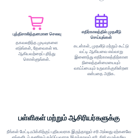
எதிர்காலத்தில் முதலீடு
புத்திசாலித்தனமான செலவு
செய்யுங்கள்
தகவலறிந்த முடிவுகளை
கடன்கள், முதலீடு மற்றும் கூட்டு
எடுங்கள், தேவைகள் vs.
வட்டி ஆகியவை எவ்வாறு
ஆகியவற்றைப் புரிந்து
இணைந்து எதிர்காலத்திற்கான
கொள்ளுங்கள்.
நிலைத்தன்மையையும்
வாய்ப்பையும் உருவாக்குகின்றன
என்பதை அறிக.
பள்ளிகள் மற்றும் ஆசிரியர்களுக்கு
நீங்கள் மேட்டிஃபிக்கிற்குப் புதியவராக இருந்தாலும் சரி அல்லது ஏற்கனவே
எங்களிடம் கணிதம் கற்பிப்பவராக இருந்தாலும் சரி, நிதி எழுத்தறிவு