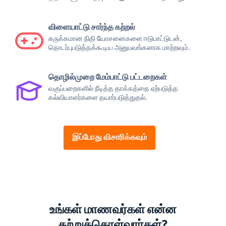
விளையாட்டு சார்ந்த கற்றல்
சுருக்கமான நிதி யோசனைகளை ஈடுபாட்டுடன்,
தொடர்புபடுத்தக்கூடிய அனுபவங்களாக மாற்றவும்.
தொழில்முறை மேம்பாட்டு பட்டறைகள்
வகுப்பறைகளில் நீடித்த தாக்கத்தை ஏற்படுத்த
கல்வியாளர்களை தயார்படுத்துதல்.
இப்போது விசாரிக்கவும்
உங்கள் மாணவர்கள் என்ன
கற்றுக்கொள்வார்கள்?