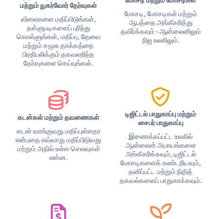
மோசடி மற்றும் மோசடிகள்
மற்றும் நுகர்வோர் தேர்வுகள்
மோசடி, மோசடிகள் மற்றும்
விலைகளை மதிப்பிடுங்கள்,
ஆபத்தை அங்கீகரித்து
தள்ளுபடிகளைப் புரிந்து
தவிர்க்கவும் - ஆன்லைனிலும்
கொள்ளுங்கள், மதிப்பு, தேவை
நிஜ உலகிலும்.
மற்றும் சமூக தாக்கத்தை
பிரதிபலிக்கும் தகவலறிந்த
தேர்வுகளை செய்யுங்கள்.
டிஜிட்டல் பாதுகாப்பு மற்றும்
கடன்கள் மற்றும் தவணைகள்
சைபர் பாதுகாப்பு
கடன் வாங்குவது மதிப்புள்ளதா
இணைக்கப்பட்ட உலகில்
என்பதை எவ்வாறு மதிப்பிடுவது
ஆன்லைன் அபாயங்களை
மற்றும் அதில் உள்ள செலவுகள்
அங்கீகரிக்கவும், டிஜிட்டல்
என்ன.
மோசடிகளைக் கண்டறியவும்,
தனிப்பட்ட மற்றும் நிதித்
தகவல்களைப் பாதுகாக்கவும்.