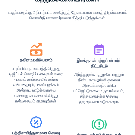
வகுப்பறைக்கு அப்பாற்பட்ட உலகிற்குத் தேவையான பணத் திறன்களைக்
கொண்டு மாணவர்களை சித்தப்படுத்துங்கள்.
நவீன உலகில் பணம்
இலக்குகள் மற்றும் ஸ்மார்ட்
திட்டமிடல்
பாரம்பரிய நாணயத்திலிருந்து
டிஜிட்டல் கொடுப்பனவுகள் வரை
அர்த்தமுள்ள குறுகிய மற்றும்
- பணம் உண்மையில் என்ன
நீண்ட கால இலக்குகளை
என்பதையும், பணப்புழக்கம்
அமைக்கவும், எளிய
அன்றாட வாழ்க்கையை
பட்ஜெட்டுகளை உருவாக்கவும்,
எவ்வாறு வடிவமைக்கிறது
சிந்தனைமிக்க செலவு
என்பதையும் ஆராயுங்கள்.
முடிவுகளை எடுக்கவும்.
புத்திசாலித்தனமான செலவு