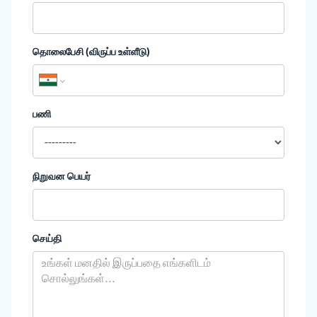
தொலைபேசி (விருப்ப உள்ளீடு)
பணி
நிறுவன பெயர்
செய்தி