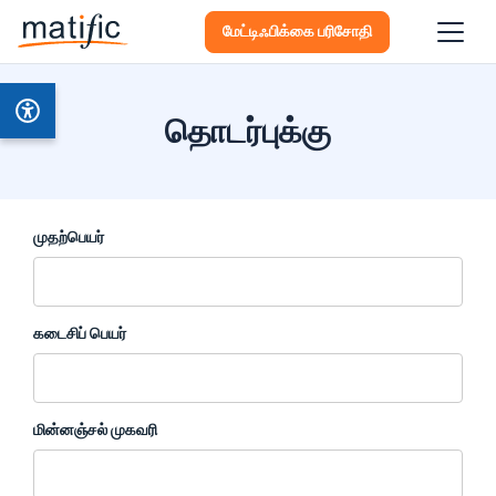
மேட்டிஃபிக்கை பரிசோதி
தொடர்புக்கு
முதற்பெயர்
கடைசிப் பெயர்
மின்னஞ்சல் முகவரி