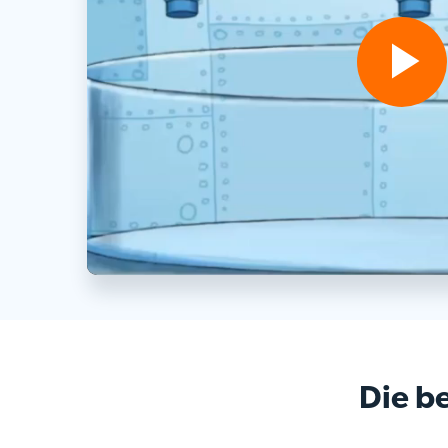
Play
Video
Die b