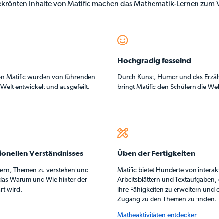
ekrönten Inhalte von Matific machen das Mathematik-Lernen zum
Hochgradig fesselnd
von Matific wurden von führenden
Durch Kunst, Humor und das Erzä
 Welt entwickelt und ausgefeilt.
bringt Matific den Schülern die We
ionellen Verständnisses
Üben der Fertigkeiten
ülern, Themen zu verstehen und
Matific bietet Hunderte von interakt
 das Warum und Wie hinter der
Arbeitsblättern und Textaufgaben, 
rt wird.
ihre Fähigkeiten zu erweitern und 
Zugang zu den Themen zu finden.
Matheaktivitäten entdecken