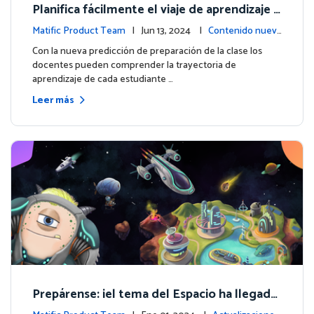
Planifica fácilmente el viaje de aprendizaje d
e cada estudiante con la nueva predicción d
Matific Product Team
| Jun 13, 2024 |
Contenido nuev
e preparación de la clase
o
Con la nueva predicción de preparación de la clase los
docentes pueden comprender la trayectoria de
aprendizaje de cada estudiante …
Leer más
Prepárense: ¡el tema del Espacio ha llegado
para los grados 4 y superiores!