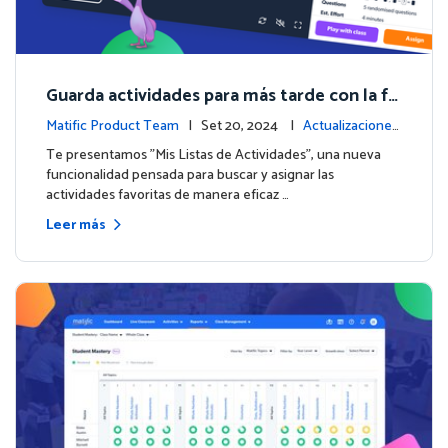
Guarda actividades para más tarde con la fu
nción de Listas de Actividades
Matific Product Team
| Set 20, 2024 |
Actualizaciones
de la plataforma
Te presentamos "Mis Listas de Actividades", una nueva
funcionalidad pensada para buscar y asignar las
actividades favoritas de manera eficaz …
Leer más