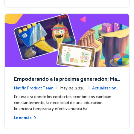
Empoderando a la próxima generación: Mat
ific lanza un curso integral de Educación Fin
Matific Product Team
| May 04, 2026 |
Actualizacione
anciera
s de la plataforma
En una era donde los contextos económicos cambian
constantemente, la necesidad de una educación
financiera temprana y efectiva nunca ha …
Leer más