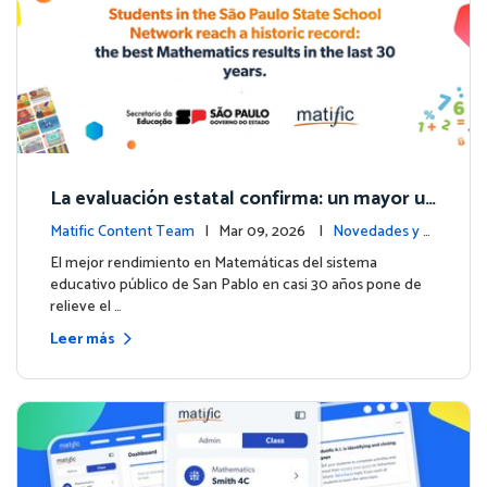
La evaluación estatal confirma: un mayor us
o de Matific se asocia con mejores resultad
Matific Content Team
| Mar 09, 2026 |
Novedades y e
os en matemáticas
ventos
El mejor rendimiento en Matemáticas del sistema
educativo público de San Pablo en casi 30 años pone de
relieve el …
Leer más