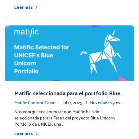
Leer más
Matific seleccionada para el portfolio Blue
Unicorn de UNICEF: Comienza una nueva et
Matific Content Team
| Jul 17, 2025 |
Novedades y eve
apa
ntos
Nos enorgullece anunciar que Matific ha sido
seleccionada para la Fase 1 del proyecto Blue Unicorn
Portfolio de UNICEF, una …
Leer más