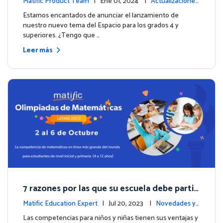
Matific Product Team
| Ene 01, 2024 |
Actualizaciones
de la plataforma
Estamos encantados de anunciar el lanzamiento de
nuestro nuevo tema del Espacio para los grados 4 y
superiores. ¿Tengo que …
Leer más
7 razones por las que su escuela debe partici
par en las Olimpiadas de Matemáticas de M
Matific Education Expert
| Jul 20, 2023 |
Novedades y
atific 2023
eventos
Las competencias para niños y niñas tienen sus ventajas y