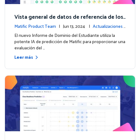
Vista general de datos de referencia de los
estudiantes con el nuevo Informe de Domi
Matific Product Team
| Jun 13, 2024 |
Actualizaciones
nio del Estudiante
de la plataforma
El nuevo Informe de Dominio del Estudiante utiliza la
potente IA de predicción de Matific para proporcionar una
evaluación del …
Leer más