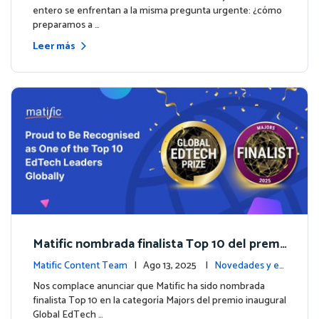
entero se enfrentan a la misma pregunta urgente: ¿cómo
preparamos a …
Leer más
Matific nombrada finalista Top 10 del premi
o inaugural Global EdTech Prize
Matific Content Team
| Ago 13, 2025 |
Novedades y ev
entos
Nos complace anunciar que Matific ha sido nombrada
finalista Top 10 en la categoría Majors del premio inaugural
Global EdTech …