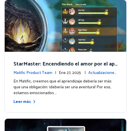
StarMaster: Encendiendo el amor por el apr
endizaje a través de la competencia amistos
Matific Product Team
| Ene 27, 2025 |
Actualizaciones
a
de la plataforma
En Matific, creemos que el aprendizaje debería ser más
que una obligación: ¡debería ser una aventura! Por eso,
estamos emocionados …
Leer más