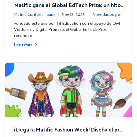
Matific gana el Global EdTech Prize: un hito
para la educación digital en matemáticas
Matific Content Team
| Nov 18, 2025 |
Novedades y ev
entos
Fundado este año por T4 Education con el apoyo de Owl
Ventures y Digital Promise, el Global EdTech Prize
reconoce …
Leer más
¡Llega la Matific Fashion Week! Diseña el pró