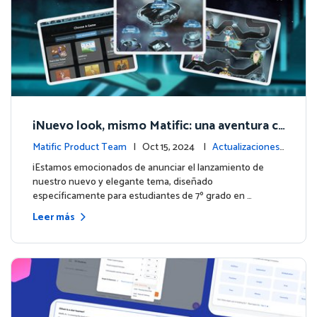
¡Nuevo look, mismo Matific: una aventura c
ósmica de aprendizaje te espera! 🚀🌌
Matific Product Team
| Oct 15, 2024 |
Actualizaciones
de la plataforma
¡Estamos emocionados de anunciar el lanzamiento de
nuestro nuevo y elegante tema, diseñado
específicamente para estudiantes de 7º grado en …
Leer más