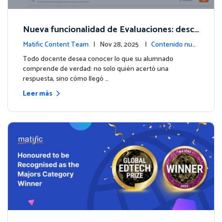
Nueva funcionalidad de Evaluaciones: descu
bre lo que tus estudiantes realmente saben
Matific Content Team
| Nov 28, 2025 |
Contenido nue
vo
Todo docente desea conocer lo que su alumnado
comprende de verdad: no solo quién acertó una
respuesta, sino cómo llegó …
Leer más