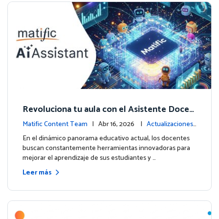
Revoluciona tu aula con el Asistente Docen
te impulsado por IA de Matific
Matific Content Team
| Abr 16, 2026 |
Actualizaciones
de la plataforma
En el dinámico panorama educativo actual, los docentes
buscan constantemente herramientas innovadoras para
mejorar el aprendizaje de sus estudiantes y …
Leer más