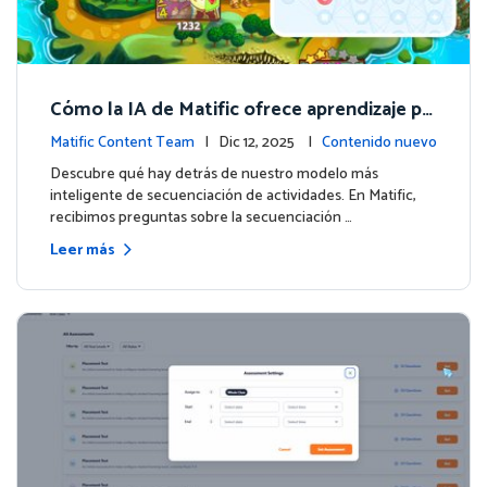
Cómo la IA de Matific ofrece aprendizaje pe
rsonalizado en la Isla de Aventuras
Matific Content Team
| Dic 12, 2025 |
Contenido nuevo
Descubre qué hay detrás de nuestro modelo más
inteligente de secuenciación de actividades. En Matific,
recibimos preguntas sobre la secuenciación …
Leer más