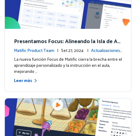
Presentamos Focus: Alineando la Isla de Av
enturas de Matific con el Aprendizaje en el
Matific Product Team
| Set 27, 2024 |
Actualizaciones
Aula
de la plataforma
La nueva función Focus de Matific cierra la brecha entre el
aprendizaje personalizado y la instrucción en el aula,
mejorando …
Leer más