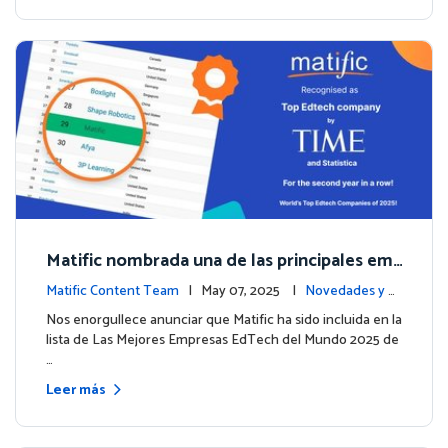
Matific nombrada una de las principales em
presas EdTech del mundo por TIME en 2025
Matific Content Team
| May 07, 2025 |
Novedades y e
ventos
Nos enorgullece anunciar que Matific ha sido incluida en la
lista de Las Mejores Empresas EdTech del Mundo 2025 de
…
Leer más