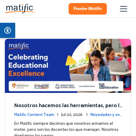
Pruebe Matific
Nosotros hacemos las herramientas, pero l
os colegios hacen la magia: Celebramos el h
Matific Content Team
| Jul 02, 2026 |
Novedades y ev
ito de Northfield School en T4.
entos
En Matific siempre decimos que nosotros armamos el
motor, pero son los docentes los que manejan. Nosotros
diseñamos los juegos, …