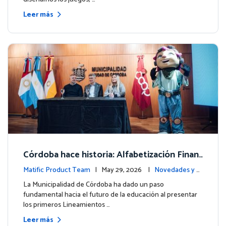
Leer más
Córdoba hace historia: Alfabetización Finan
ciera para más de 13.000 estudiantes junto
Matific Product Team
| May 29, 2026 |
Novedades y e
a Matific
ventos
La Municipalidad de Córdoba ha dado un paso
fundamental hacia el futuro de la educación al presentar
los primeros Lineamientos …
Leer más