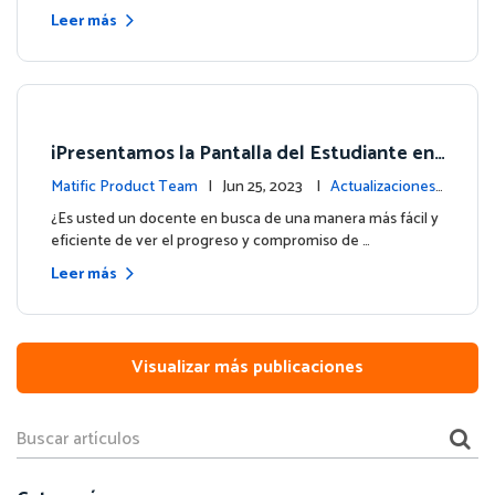
Leer más
¡Presentamos la Pantalla del Estudiante en
su Panel de Control!
Matific Product Team
| Jun 25, 2023 |
Actualizaciones
de la plataforma
¿Es usted un docente en busca de una manera más fácil y
eficiente de ver el progreso y compromiso de …
Leer más
Visualizar más publicaciones