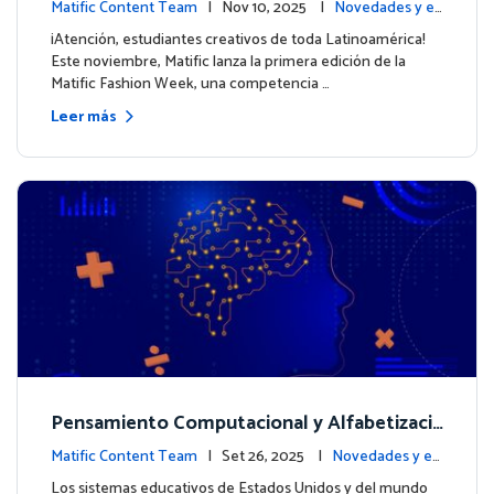
ximo look de nuestros personajes
Matific Content Team
| Nov 10, 2025 |
Novedades y ev
entos
¡Atención, estudiantes creativos de toda Latinoamérica!
Este noviembre, Matific lanza la primera edición de la
Matific Fashion Week, una competencia …
Leer más
Pensamiento Computacional y Alfabetizaci
ón en Datos: Por qué las Matemáticas debe
Matific Content Team
| Set 26, 2025 |
Novedades y ev
n liderar el camino
entos
Los sistemas educativos de Estados Unidos y del mundo