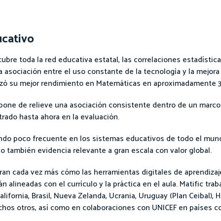
ucativo
re toda la red educativa estatal, las correlaciones estadístic
a asociación entre el uso constante de la tecnología y la mejora
nzó su mejor rendimiento en Matemáticas en aproximadamente 3
 pone de relieve una asociación consistente dentro de un marco 
trado hasta ahora en la evaluación.
iendo poco frecuente en los sistemas educativos de todo el mund
ino también evidencia relevante a gran escala con valor global.
ran cada vez más cómo las herramientas digitales de aprendizaj
alineadas con el currículo y la práctica en el aula. Matific trab
ifornia, Brasil, Nueva Zelanda, Ucrania, Uruguay (Plan Ceibal), H
chos otros, así como en colaboraciones con UNICEF en países c