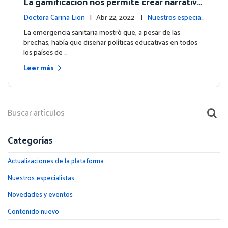
La gamificación nos permite crear narrativa
s que inspiran
Doctora Carina Lion
| Abr 22, 2022 |
Nuestros especiali
stas
La emergencia sanitaria mostró que, a pesar de las
brechas, había que diseñar políticas educativas en todos
los países de …
Leer más
Categorías
Actualizaciones de la plataforma
Nuestros especialistas
Novedades y eventos
Contenido nuevo