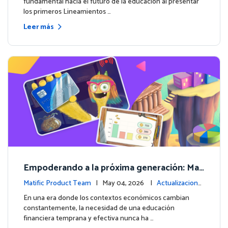
fundamental hacia el futuro de la educación al presentar
los primeros Lineamientos …
Leer más
Empoderando a la próxima generación: Mat
ific lanza un curso integral de Educación Fin
Matific Product Team
| May 04, 2026 |
Actualizacione
anciera
s de la plataforma
En una era donde los contextos económicos cambian
constantemente, la necesidad de una educación
financiera temprana y efectiva nunca ha …