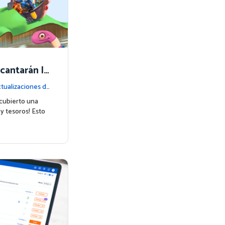
ncantarán la
antes
tualizaciones de
cubierto una
y tesoros! Esto