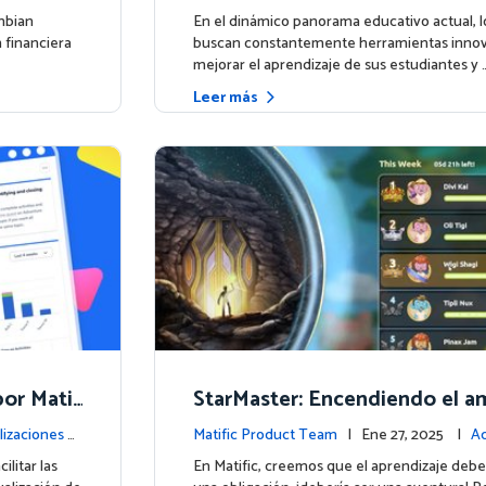
la plataforma
mbian
En el dinámico panorama educativo actual, 
 financiera
buscan constantemente herramientas innov
mejorar el aprendizaje de sus estudiantes y 
Leer más
or Matif
StarMaster: Encendiendo el am
prendizaje a través de la com
lizaciones d
Matific Product Team
| Ene 27, 2025 |
Ac
istosa
la plataforma
litar las
En Matific, creemos que el aprendizaje debe