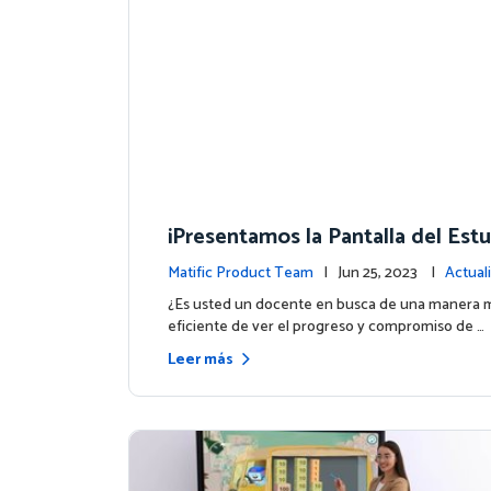
¡Presentamos la Pantalla del Est
n su Panel de Control!
Matific Product Team
| Jun 25, 2023 |
Actual
la plataforma
¿Es usted un docente en busca de una manera má
eficiente de ver el progreso y compromiso de …
Leer más