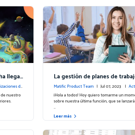
ha llega
La gestión de planes de traba
!
izaciones d
Matific Product Team
| Jul 07, 2023 |
Act
a plataforma
 de nuestro
¡Hola a todos! Hoy quiero tomarme un mome
riores.
sobre nuestra última función, que se lanzar
…
Leer más