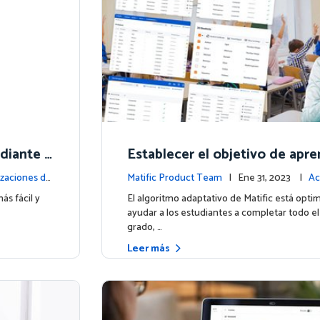
udiante e
Establecer el objetivo de apre
a tus estudiantes
izaciones de
Matific Product Team
| Ene 31, 2023 |
Ac
la plataforma
s fácil y
El algoritmo adaptativo de Matific está opti
ayudar a los estudiantes a completar todo el
grado, …
Leer más