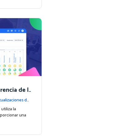
rencia de l
Informe de
ualizaciones de
tiliza la
oporcionar una