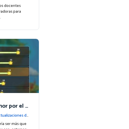
los docentes
adoras para
…
or por el a
petencia am
tualizaciones de
ría ser más que