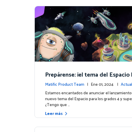
Prepárense: ¡el tema del Espacio 
do para los grados 4 y superiores
Matific Product Team
| Ene 01, 2024 |
Actual
e la plataforma
Estamos encantados de anunciar el lanzamiento
nuevo tema del Espacio para los grados 4 y supe
¿Tengo que …
Leer más