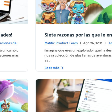
dades!
Siete razonas por las que le e
nueva experiencia para estudi
aciones de l
Matific Product Team
| Ago 26, 2021 |
Ac
la plataforma
rá un cambio
¡Imagina que eres un explorador que ha des
izaciones más
nueva colección de islas llenas de aventuras 
es …
Leer más