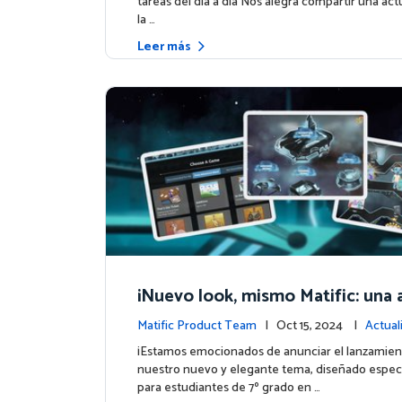
tareas del día a día Nos alegra compartir una act
la …
Leer más
¡Nuevo look, mismo Matific: una 
cósmica de aprendizaje te espera
Matific Product Team
| Oct 15, 2024 |
Actual
la plataforma
¡Estamos emocionados de anunciar el lanzamien
nuestro nuevo y elegante tema, diseñado espe
para estudiantes de 7º grado en …