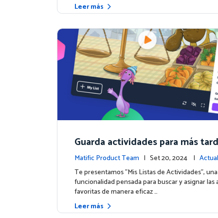
Leer más
Guarda actividades para más tar
función de Listas de Actividades
Matific Product Team
| Set 20, 2024 |
Actual
e la plataforma
Te presentamos "Mis Listas de Actividades", un
funcionalidad pensada para buscar y asignar las 
favoritas de manera eficaz …
Leer más