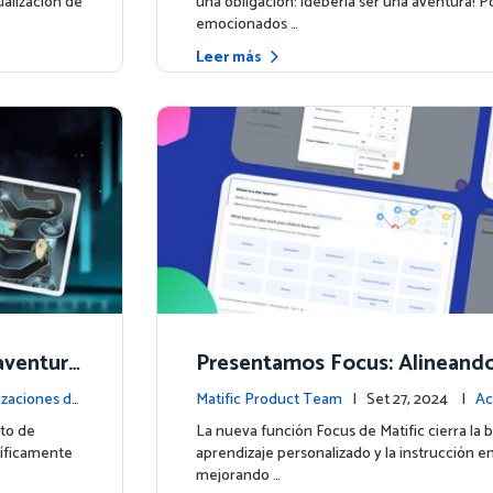
ualización de
una obligación: ¡debería ser una aventura! P
emocionados …
Leer más
aventura
Presentamos Focus: Alineando 
! 🚀🌌
Aventuras de Matific con el A
izaciones de
Matific Product Team
| Set 27, 2024 |
Ac
n el Aula
la plataforma
to de
La nueva función Focus de Matific cierra la 
cíficamente
aprendizaje personalizado y la instrucción en 
mejorando …