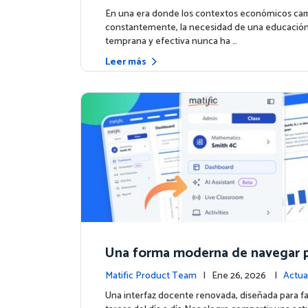
n Financiera
e la plataforma
En una era donde los contextos económicos ca
constantemente, la necesidad de una educación
temprana y efectiva nunca ha …
Leer más
Una forma moderna de navegar p
ic
Matific Product Team
| Ene 26, 2026 |
Actua
e la plataforma
Una interfaz docente renovada, diseñada para faci