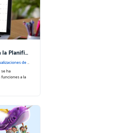
la Planific
alizaciones de l
c se ha
 funciones a la