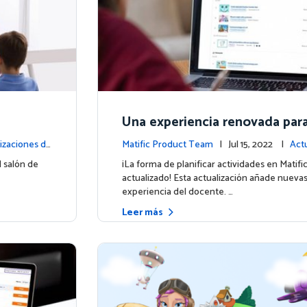
Una experiencia renovada para 
ación de Actividades
izaciones de
Matific Product Team
| Jul 15, 2022 |
Actu
a plataforma
l salón de
¡La forma de planificar actividades en Matifi
actualizado! Esta actualización añade nuevas
experiencia del docente. …
Leer más