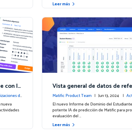
Leer más
de con la
Vista general de datos de refe
os estudiantes con el nuevo 
izaciones d
Matific Product Team
| Jun 13, 2024 |
Act
Dominio del Estudiante
la plataforma
a nueva
El nuevo Informe de Dominio del Estudiante u
actividades
potente IA de predicción de Matific para pr
evaluación del …
Leer más