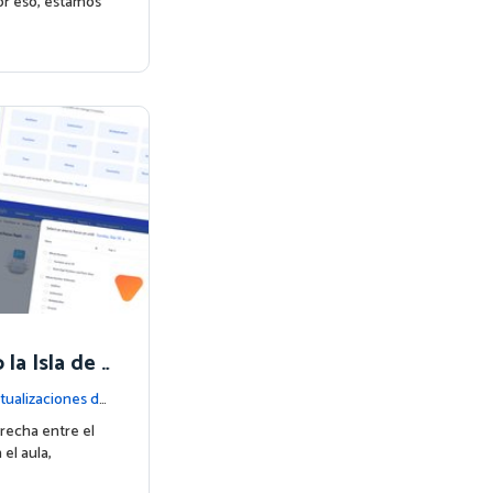
or eso, estamos
la Isla de
prendizaje e
tualizaciones de
brecha entre el
el aula,