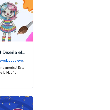
! Diseña el
sonajes
ovedades y eve
tinoamérica! Este
e la Matific