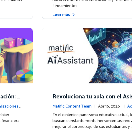
os diseñamos
hacia el futuro de la educación al presentar 
Lineamientos …
Leer más
ación: M
Revoluciona tu aula con el As
 Educació
ente impulsado por IA de Mati
lizaciones d
Matific Content Team
| Abr 16, 2026 |
Ac
la plataforma
mbian
En el dinámico panorama educativo actual, 
 financiera
buscan constantemente herramientas innov
mejorar el aprendizaje de sus estudiantes y 