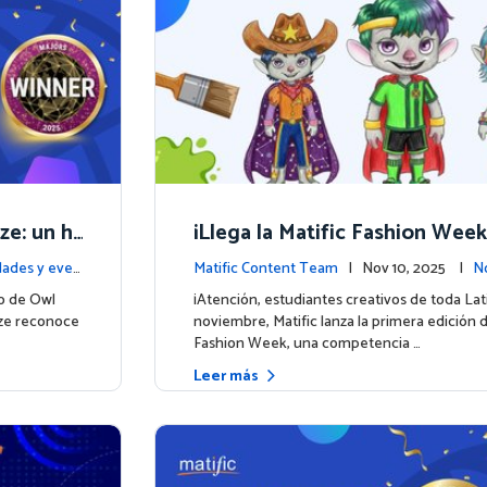
ze: un hi
¡Llega la Matific Fashion Week
matemátic
próximo look de nuestros per
ades y even
Matific Content Team
| Nov 10, 2025 |
N
ntos
o de Owl
¡Atención, estudiantes creativos de toda La
ize reconoce
noviembre, Matific lanza la primera edición d
Fashion Week, una competencia …
Leer más