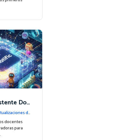
los primeros
istente Doc
fic
tualizaciones de
los docentes
adoras para
…