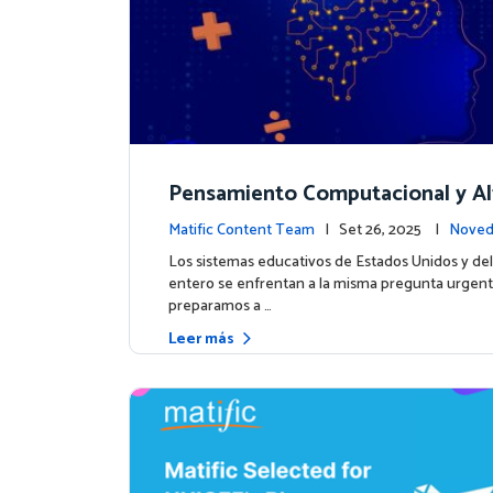
Pensamiento Computacional y Al
ción en Datos: Por qué las Matem
Matific Content Team
| Set 26, 2025 |
Noved
eben liderar el camino
tos
Los sistemas educativos de Estados Unidos y d
entero se enfrentan a la misma pregunta urgen
preparamos a …
Leer más