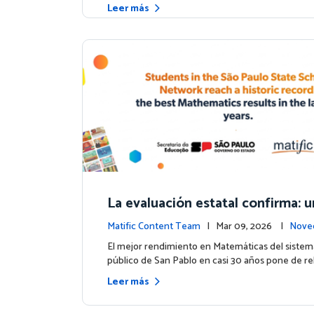
Leer más
La evaluación estatal confirma:
uso de Matific se asocia con mej
Matific Content Team
| Mar 09, 2026 |
Nove
ultados en matemáticas
ntos
El mejor rendimiento en Matemáticas del sistem
público de San Pablo en casi 30 años pone de rel
Leer más