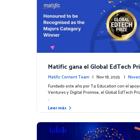
Matific gana el Global EdTech Pri
to para la educación digital en 
Matific Content Team
| Nov 18, 2025 |
Noved
as
tos
Fundado este año por T4 Education con el apoy
Ventures y Digital Promise, el Global EdTech Pr
…
Leer más