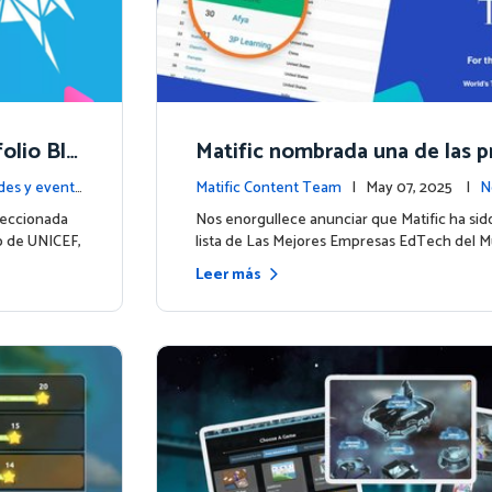
folio Blu
Matific nombrada una de las pr
una nuev
mpresas EdTech del mundo p
es y event
Matific Content Team
| May 07, 2025 |
N
2025
ntos
leccionada
Nos enorgullece anunciar que Matific ha sido
io de UNICEF,
lista de Las Mejores Empresas EdTech del 
Leer más