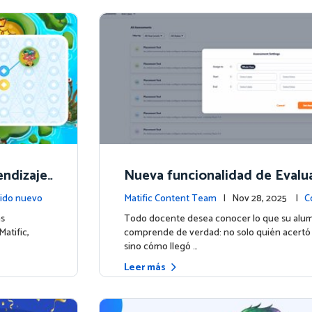
endizaje
Nueva funcionalidad de Evalu
uras
scubre lo que tus estudiante
ido nuevo
Matific Content Team
| Nov 28, 2025 |
C
saben
ás
Todo docente desea conocer lo que su alu
atific,
comprende de verdad: no solo quién acertó
sino cómo llegó …
Leer más