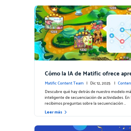
Cómo la IA de Matific ofrece apr
personalizado en la Isla de Avent
Matific Content Team
| Dic 12, 2025 |
Conten
Descubre qué hay detrás de nuestro modelo m
inteligente de secuenciación de actividades. En M
recibimos preguntas sobre la secuenciación …
Leer más