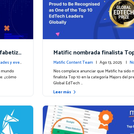
fabetiza
Matific nombrada finalista Top
áticas d
mio inaugural Global EdTech P
ades y even
Matific Content Team
| Ago 13, 2025 |
No
tos
el mundo
Nos complace anunciar que Matific ha sido
te: ¿cómo
finalista Top 10 en la categoría Majors del p
Global EdTech …
Leer más