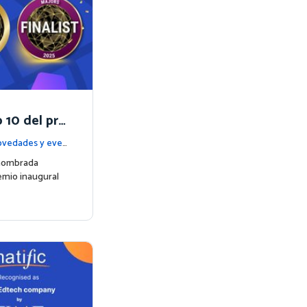
 10 del pre
rize
vedades y even
 nombrada
remio inaugural