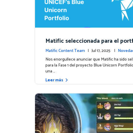
Matific seleccionada para el port
e Unicorn de UNICEF: Comienza 
Matific Content Team
| Jul 17, 2025 |
Novedad
a etapa
os
Nos enorgullece anunciar que Matific ha sido se
para la Fase 1 del proyecto Blue Unicorn Portfol
una …
Leer más