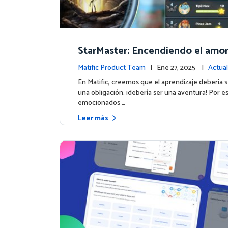
StarMaster: Encendiendo el amor 
prendizaje a través de la compet
Matific Product Team
| Ene 27, 2025 |
Actual
istosa
la plataforma
En Matific, creemos que el aprendizaje debería 
una obligación: ¡debería ser una aventura! Por e
emocionados …
Leer más