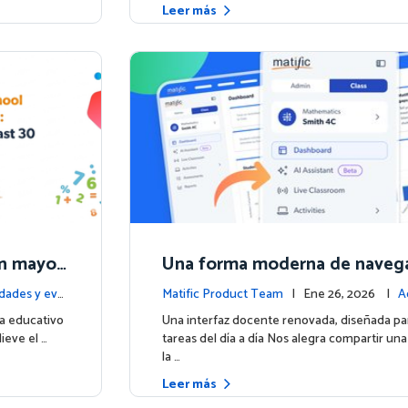
Leer más
 un mayor
Una forma moderna de navega
ores res
ic
dades y eve
Matific Product Team
| Ene 26, 2026 |
A
e la plataforma
a educativo
Una interfaz docente renovada, diseñada para 
ieve el …
tareas del día a día Nos alegra compartir una
la …
Leer más