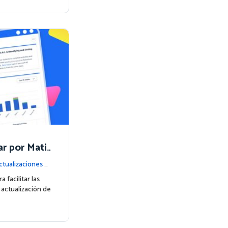
r por Matif
ctualizaciones d
facilitar las
 actualización de