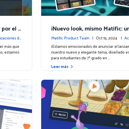
por el a
¡Nuevo look, mismo Matific: u
encia am
cósmica de aprendizaje te esp
izaciones de
Matific Product Team
| Oct 15, 2024 |
Ac
la plataforma
ser más que
¡Estamos emocionados de anunciar el lanza
so, estamos
nuestro nuevo y elegante tema, diseñado e
para estudiantes de 7º grado en …
Leer más