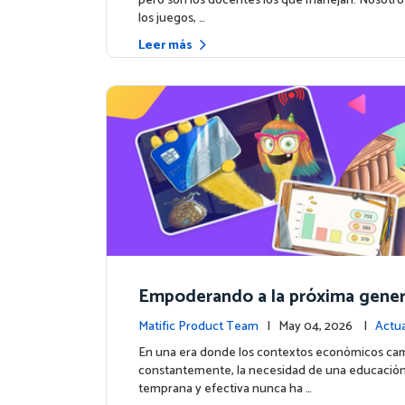
pero son los docentes los que manejan. Nosotr
los juegos, …
Leer más
Empoderando a la próxima gener
atific lanza un curso integral de
Matific Product Team
| May 04, 2026 |
Actua
n Financiera
e la plataforma
En una era donde los contextos económicos ca
constantemente, la necesidad de una educación
temprana y efectiva nunca ha …