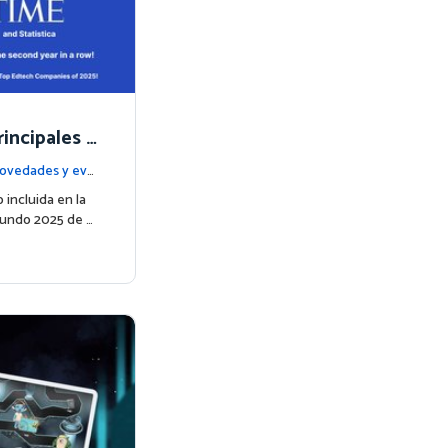
incipales e
or TIME en
ovedades y eve
 incluida en la
Mundo 2025 de …