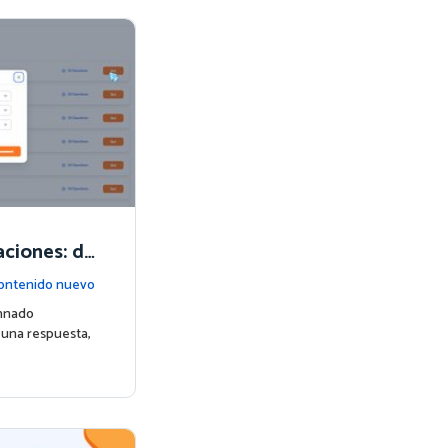
aciones: de
s realmente
ontenido nuevo
mnado
 una respuesta,