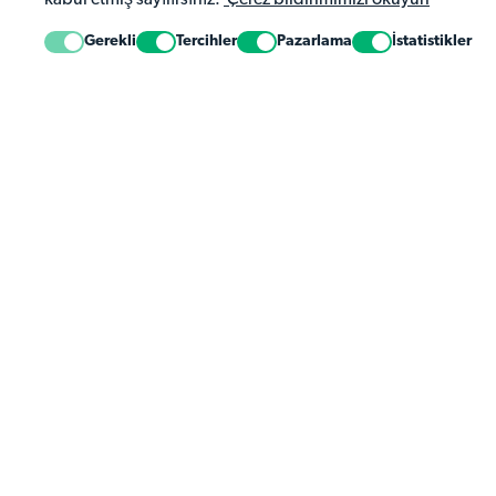
kabul etmiş sayılırsınız.
Çerez bildirimimizi okuyun
Gerekli
Tercihler
Pazarlama
İstatistikler
Ma