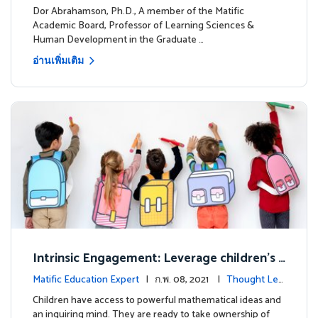
dership
Dor Abrahamson, Ph.D., A member of the Matific
Academic Board, Professor of Learning Sciences &
Human Development in the Graduate …
อ่านเพิ่มเติม
Intrinsic Engagement: Leverage children's
mathematical potential and inquiring mind
Matific Education Expert
| ก.พ. 08, 2021 |
Thought Lea
dership
Children have access to powerful mathematical ideas and
an inquiring mind. They are ready to take ownership of