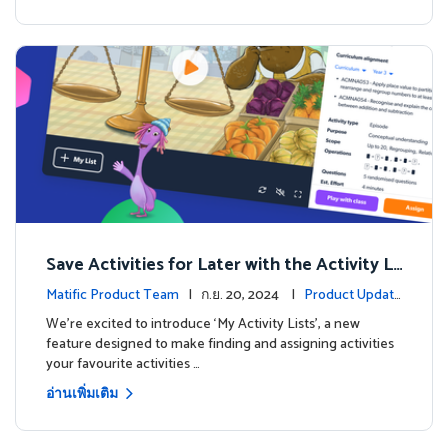
Save Activities for Later with the Activity Li
sts Feature
Matific Product Team
| ก.ย. 20, 2024 |
Product Update
s
We're excited to introduce ‘My Activity Lists’, a new
feature designed to make finding and assigning activities
your favourite activities …
อ่านเพิ่มเติม