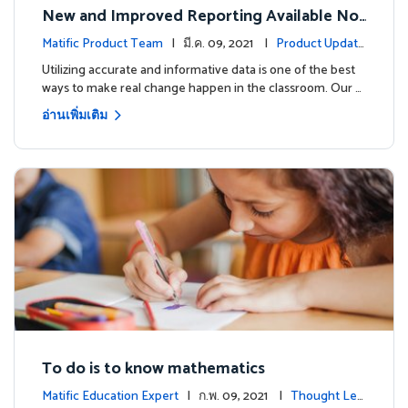
New and Improved Reporting Available No
w!
Matific Product Team
| มี.ค. 09, 2021 |
Product Update
s
Utilizing accurate and informative data is one of the best
ways to make real change happen in the classroom. Our …
อ่านเพิ่มเติม
To do is to know mathematics
Matific Education Expert
| ก.พ. 09, 2021 |
Thought Lea