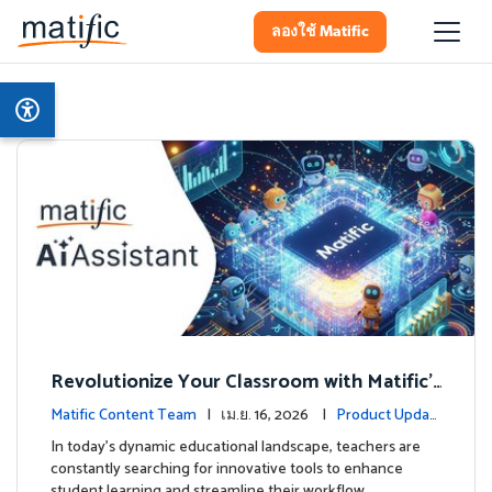
ลองใช้ Matific
Revolutionize Your Classroom with Matific's
AI-Powered Teacher Assistant
Matific Content Team
| เม.ย. 16, 2026 |
Product Updat
es
In today's dynamic educational landscape, teachers are
constantly searching for innovative tools to enhance
student learning and streamline their workflow. …