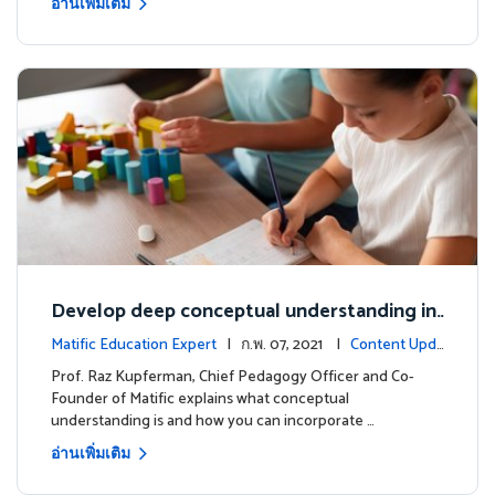
อ่านเพิ่มเติม
Develop deep conceptual understanding in
mathematics
Matific Education Expert
| ก.พ. 07, 2021 |
Content Upda
tes
Prof. Raz Kupferman, Chief Pedagogy Officer and Co-
Founder of Matific explains what conceptual
understanding is and how you can incorporate …
อ่านเพิ่มเติม