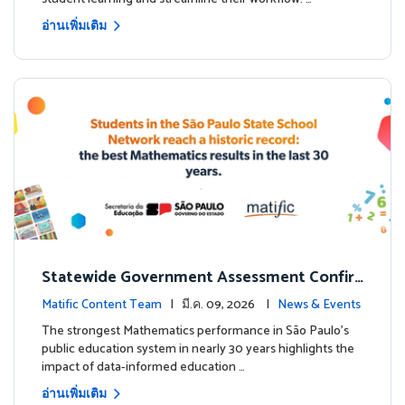
อ่านเพิ่มเติม
Statewide Government Assessment Confir
ms: Greater Matific Usage Linked to Higher
Matific Content Team
| มี.ค. 09, 2026 |
News & Events
Math Achievement
The strongest Mathematics performance in São Paulo’s
public education system in nearly 30 years highlights the
impact of data-informed education …
อ่านเพิ่มเติม