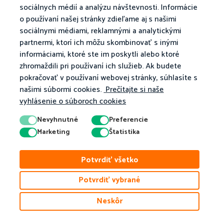
sociálnych médií a analýzu návštevnosti. Informácie
o používaní našej stránky zdieľame aj s našimi
sociálnymi médiami, reklamnými a analytickými
partnermi, ktorí ich môžu skombinovať s inými
informáciami, ktoré ste im poskytli alebo ktoré
zhromaždili pri používaní ich služieb. Ak budete
pokračovať v používaní webovej stránky, súhlasíte s
našimi súbormi cookies.
Prečítajte si naše
vyhlásenie o súboroch cookies
Nevyhnutné
Preferencie
Marketing
Štatistika
© 2026 Matific. Všetky práva vyhradené.
Súkromie
Podmienky
Potvrdiť všetko
Zásady Používania Súborov Cookies
Potvrdiť vybrané
Neskôr