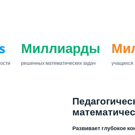
s
Миллиарды
Ми
ности
решенных математических задач
учащихся
Педагогичес
математичес
Развивает глубокое к