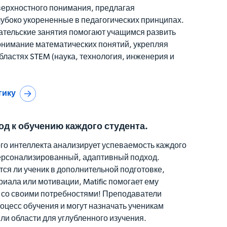
оверхностного понимания, предлагая
лубоко укорененные в педагогических принципах.
тельские занятия помогают учащимся развить
онимание математических понятий, укрепляя
областях STEM (наука, технология, инженерия и
гику
д к обучению каждого студента.
го интеллекта анализирует успеваемость каждого
персонализированный, адаптивный подход.
тся ли ученик в дополнительной подготовке,
иала или мотивации, Matific помогает ему
и со своими потребностями! Преподаватели
оцесс обучения и могут назначать ученикам
ли области для углубленного изучения.