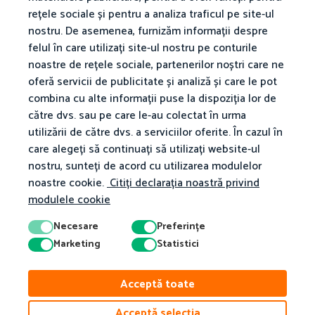
rețele sociale și pentru a analiza traficul pe site-ul
nostru. De asemenea, furnizăm informații despre
felul în care utilizați site-ul nostru pe conturile
noastre de rețele sociale, partenerilor noștri care ne
oferă servicii de publicitate și analiză și care le pot
combina cu alte informații puse la dispoziția lor de
către dvs. sau pe care le-au colectat în urma
utilizării de către dvs. a serviciilor oferite. În cazul în
care alegeți să continuați să utilizați website-ul
nostru, sunteți de acord cu utilizarea modulelor
noastre cookie.
Citiți declarația noastră privind
modulele cookie
Necesare
Preferințe
Marketing
Statistici
© 2026 Matific. Toate drepturile rezervate.
Confidențialitate
Termeni
Acceptă toate
Politica Privind Modulele Cookie
Acceptă selecția