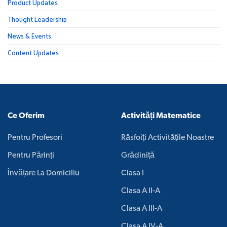
Product Updates
Thought Leadership
News & Events
Content Updates
Ce Oferim
Activități Matematice
Pentru Profesori
Răsfoiți Activitățile Noastre
Pentru Părinți
Grădiniță
Învățare La Domiciliu
Clasa I
Clasa A II-A
Clasa A III-A
Clasa A IV-A