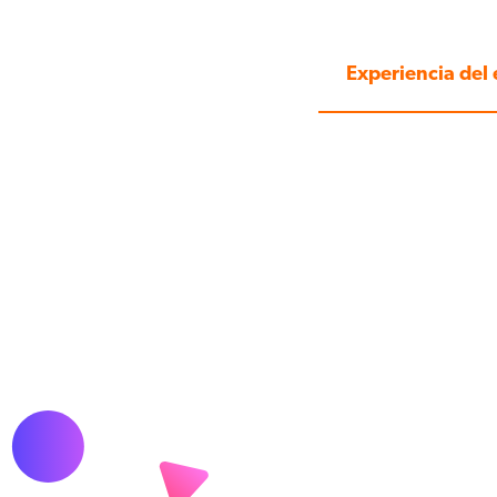
Experiencia del 
ción. más
 animar a sus alumnos a usar
emanales y la plataforma