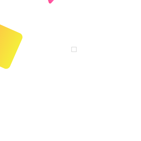
y las áreas que deben mejorar
nviarán actualizaciones
ra mantenerlos informados
mnos.
a
dar un tema específico,
sta actividad para que los
tegrará perfectamente con el
docente que planifica con
 asignación de trabajos
 con meses de antelación.