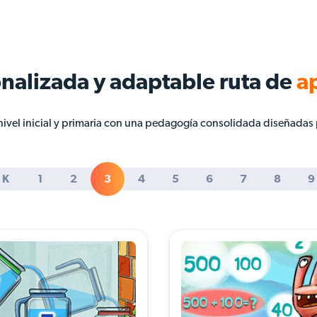
nalizada y adaptable ruta de
a
ivel inicial y primaria con una pedagogía consolidada diseñadas 
K
1
2
3
4
5
6
7
8
9