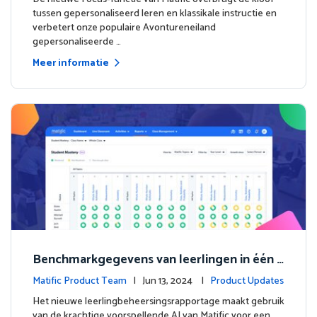
tussen gepersonaliseerd leren en klassikale instructie en
verbetert onze populaire Avontureneiland
gepersonaliseerde …
Meer informatie
Benchmarkgegevens van leerlingen in één o
ogopslag met het nieuwe leerling beheersin
Matific Product Team
| Jun 13, 2024 |
Product Updates
gsrapportage.
Het nieuwe leerlingbeheersingsrapportage maakt gebruik
van de krachtige voorspellende AI van Matific voor een