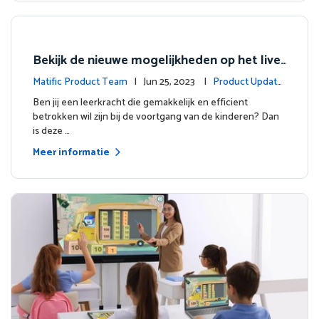
Bekijk de nieuwe mogelijkheden op het live
dashboard
Matific Product Team
| Jun 25, 2023 |
Product Update
s
Ben jij een leerkracht die gemakkelijk en efficient
betrokken wil zijn bij de voortgang van de kinderen? Dan
is deze …
Meer informatie