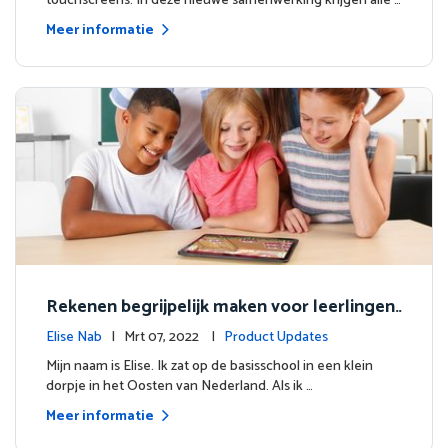
touchscreens. In deze nieuwe samenwerking krijgen alle …
Meer informatie
Rekenen begrijpelijk maken voor leerlingen
wereldwijd
Elise Nab
| Mrt 07, 2022 |
Product Updates
Mijn naam is Elise. Ik zat op de basisschool in een klein
dorpje in het Oosten van Nederland. Als ik …
Meer informatie