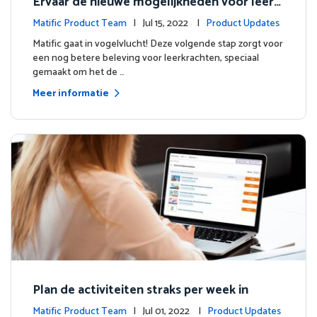
Ervaar de nieuwe mogelijkheden voor leerk
rachten
Matific Product Team
| Jul 15, 2022 |
Product Updates
Matific gaat in vogelvlucht! Deze volgende stap zorgt voor
een nog betere beleving voor leerkrachten, speciaal
gemaakt om het de …
Meer informatie
Plan de activiteiten straks per week in
Matific Product Team
| Jul 01, 2022 |
Product Updates