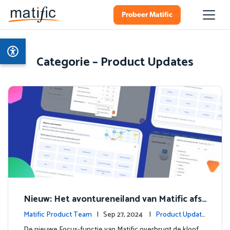
Probeer Matific
Categorie – Product Updates
Nieuw: Het avontureneiland van Matific afst
emmen op het leren in de klas
Matific Product Team
| Sep 27, 2024 |
Product Update
s
De nieuwe Focus-functie van Matific overbrugt de kloof