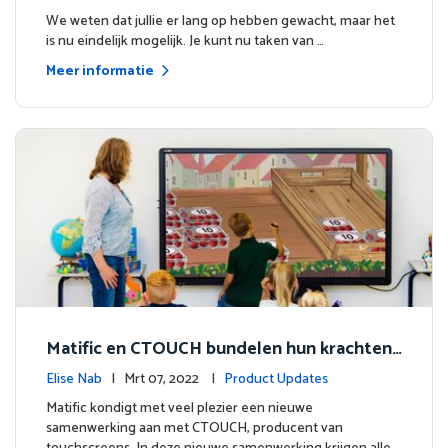
We weten dat jullie er lang op hebben gewacht, maar het
is nu eindelijk mogelijk. Je kunt nu taken van …
Meer informatie
Matific en CTOUCH bundelen hun krachten
om digitaal onderwijs van topkwaliteit te bi
Elise Nab
| Mrt 07, 2022 |
Product Updates
eden
Matific kondigt met veel plezier een nieuwe
samenwerking aan met CTOUCH, producent van