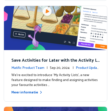
Save Activities for Later with the Activity Li
sts Feature
Matific Product Team
| Sep 20, 2024 |
Product Updat
es
We're excited to introduce ‘My Activity Lists’, a new
feature designed to make finding and assigning activities
your favourite activities …
Meer informatie