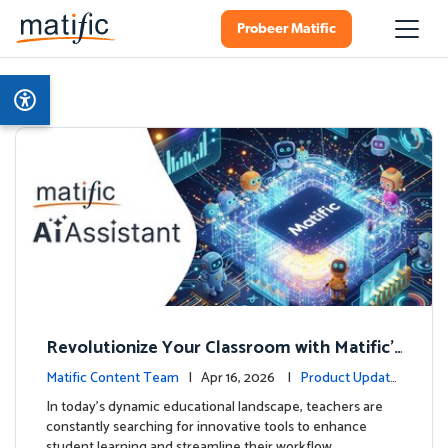
Probeer Matific
Revolutionize Your Classroom with Matific's
AI-Powered Teacher Assistant
Matific Content Team
| Apr 16, 2026 |
Product Update
s
In today's dynamic educational landscape, teachers are
constantly searching for innovative tools to enhance
student learning and streamline their workflow. …