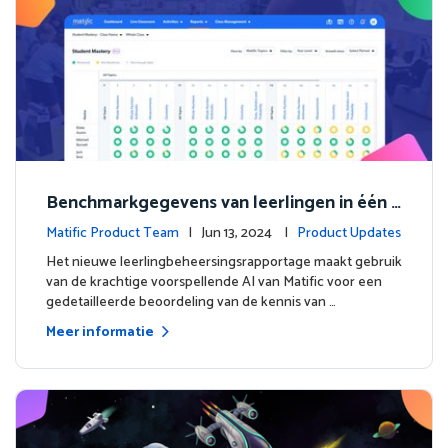
Benchmarkgegevens van leerlingen in één o
ogopslag met het nieuwe leerling beheersin
Matific Product Team
| Jun 13, 2024 |
Product Updates
gsrapportage.
Het nieuwe leerlingbeheersingsrapportage maakt gebruik
van de krachtige voorspellende AI van Matific voor een
gedetailleerde beoordeling van de kennis van …
Meer informatie