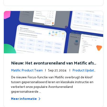
Nieuw: Het avontureneiland van Matific afst
emmen op het leren in de klas
Matific Product Team
| Sep 27, 2024 |
Product Update
s
De nieuwe Focus-functie van Matific overbrugt de kloof
tussen gepersonaliseerd leren en klassikale instructie en
verbetert onze populaire Avontureneiland
gepersonaliseerde …
Meer informatie