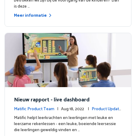
betrokken wil zijn bij de voortgang van de kinderen? Dan
is deze …
Meer informatie
Nieuw rapport - live dashboard
Matific Product Team
| Aug 18, 2022 |
Product Update
s
Matific helpt leerkrachten en leerlingen met leuke en
leerzame rekenlessen - een leuke, boeiende leersessie
die leerlingen geweldig vinden en …