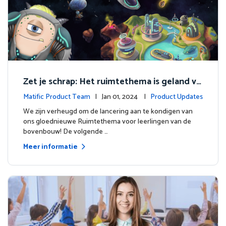
Zet je schrap: Het ruimtethema is geland vo
or de bovenbouw!
Matific Product Team
| Jan 01, 2024 |
Product Updates
We zijn verheugd om de lancering aan te kondigen van
ons gloednieuwe Ruimtethema voor leerlingen van de
bovenbouw! De volgende …
Meer informatie