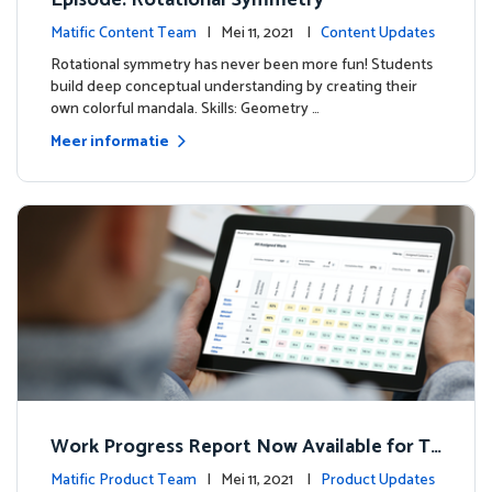
Episode: Rotational Symmetry
Matific Content Team
| Mei 11, 2021 |
Content Updates
Rotational symmetry has never been more fun! Students
build deep conceptual understanding by creating their
own colorful mandala. Skills: Geometry …
Meer informatie
Work Progress Report Now Available for Te
achers
Matific Product Team
| Mei 11, 2021 |
Product Updates