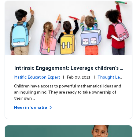
Intrinsic Engagement: Leverage children's
mathematical potential and inquiring mind
Matific Education Expert
| Feb 08, 2021 |
Thought Lea
dership
Children have access to powerful mathematical ideas and
an inquiring mind. They are ready to take ownership of
their own …
Meer informatie