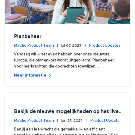
Planbeheer
Matific Product Team
| Jul 07, 2023 |
Product Updates
Vandaag wil ik het even hebben over onze nieuwste
functie, die binnenkort wordt uitgebracht: Planbeheer.
Voor leerkrachten die opdrachten toewijzen, …
Meer informatie
Bekijk de nieuwe mogelijkheden op het live
dashboard
Matific Product Team
| Jun 25, 2023 |
Product Update
s
Ben jij een leerkracht die gemakkelijk en efficient