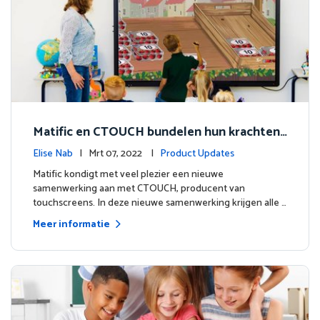
Matific en CTOUCH bundelen hun krachten
om digitaal onderwijs van topkwaliteit te bi
Elise Nab
| Mrt 07, 2022 |
Product Updates
eden
Matific kondigt met veel plezier een nieuwe
samenwerking aan met CTOUCH, producent van
touchscreens. In deze nieuwe samenwerking krijgen alle …
Meer informatie