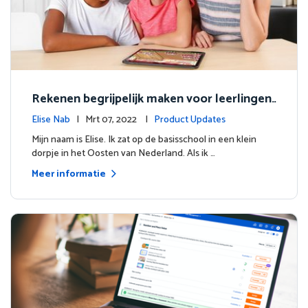
Rekenen begrijpelijk maken voor leerlingen
wereldwijd
Elise Nab
| Mrt 07, 2022 |
Product Updates
Mijn naam is Elise. Ik zat op de basisschool in een klein
dorpje in het Oosten van Nederland. Als ik …
Meer informatie