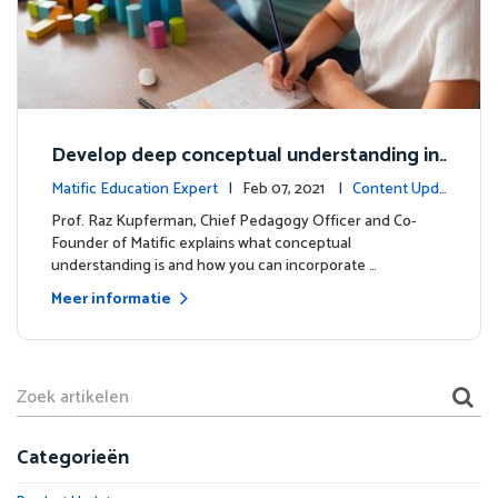
Develop deep conceptual understanding in
mathematics
Matific Education Expert
| Feb 07, 2021 |
Content Upda
tes
Prof. Raz Kupferman, Chief Pedagogy Officer and Co-
Founder of Matific explains what conceptual
understanding is and how you can incorporate …
Meer informatie
Categorieën