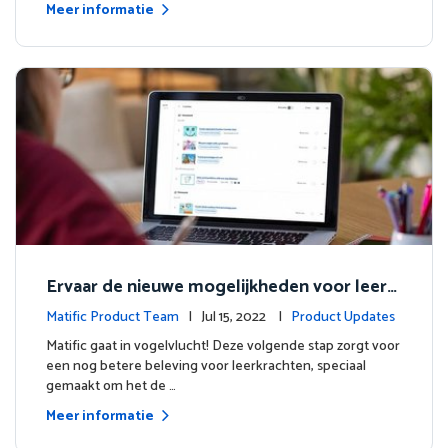
Meer informatie
Ervaar de nieuwe mogelijkheden voor leerk
rachten
Matific Product Team
| Jul 15, 2022 |
Product Updates
Matific gaat in vogelvlucht! Deze volgende stap zorgt voor
een nog betere beleving voor leerkrachten, speciaal
gemaakt om het de …
Meer informatie