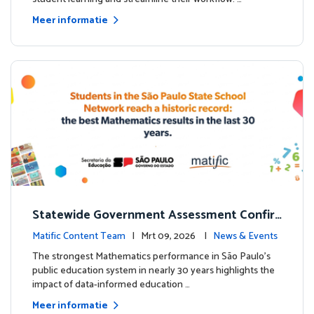
Meer informatie
Statewide Government Assessment Confir
ms: Greater Matific Usage Linked to Higher
Matific Content Team
| Mrt 09, 2026 |
News & Events
Math Achievement
The strongest Mathematics performance in São Paulo’s
public education system in nearly 30 years highlights the
impact of data-informed education …
Meer informatie