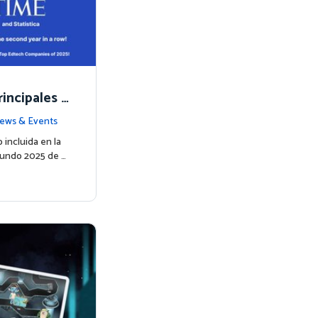
incipales e
or TIME en
ews & Events
 incluida en la
Mundo 2025 de …