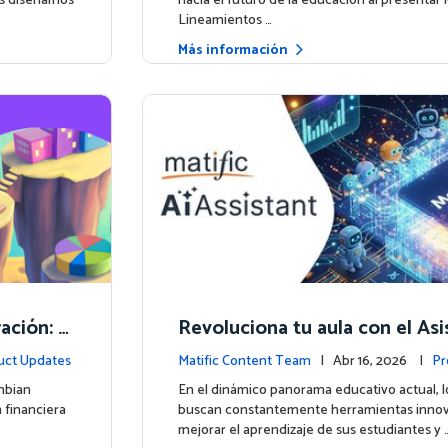
os diseñamos
hacia el futuro de la educación al presentar 
Lineamientos …
Más información
ación: M
Revoluciona tu aula con el As
 Educació
ente impulsado por IA de Mati
uct Updates
Matific Content Team
| Abr 16, 2026 |
Pr
mbian
En el dinámico panorama educativo actual, 
 financiera
buscan constantemente herramientas innov
mejorar el aprendizaje de sus estudiantes y 