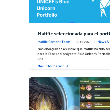
Matific seleccionada para el port
e Unicorn de UNICEF: Comienza 
Matific Content Team
| Jul 17, 2025 |
News & 
a etapa
Nos enorgullece anunciar que Matific ha sido se
para la Fase 1 del proyecto Blue Unicorn Portfol
una …
Más información