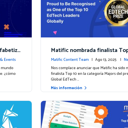
fabetiza
Matific nombrada finalista Top
áticas d
mio inaugural Global EdTech P
& Events
Matific Content Team
| Ago 13, 2025 |
Ne
el mundo
Nos complace anunciar que Matific ha sido
te: ¿cómo
finalista Top 10 en la categoría Majors del p
Global EdTech …
Más información