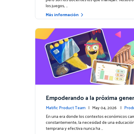
pero son los docentes los que manejan. Nosotr
los juegos, …
Más información
Empoderando a la próxima gener
atific lanza un curso integral de
Matific Product Team
| May 04, 2026 |
Prod
n Financiera
En una era donde los contextos económicos ca
constantemente, la necesidad de una educación
temprana y efectiva nunca ha …