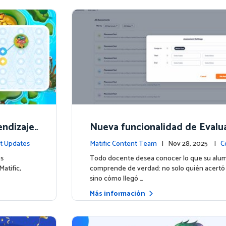
endizaje
Nueva funcionalidad de Evalu
uras
scubre lo que tus estudiante
t Updates
Matific Content Team
| Nov 28, 2025 |
C
saben
ás
Todo docente desea conocer lo que su alu
atific,
comprende de verdad: no solo quién acertó
sino cómo llegó …
Más información