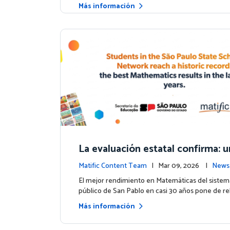
Más información
La evaluación estatal confirma:
uso de Matific se asocia con mej
Matific Content Team
| Mar 09, 2026 |
News
ultados en matemáticas
El mejor rendimiento en Matemáticas del sistem
público de San Pablo en casi 30 años pone de rel
Más información