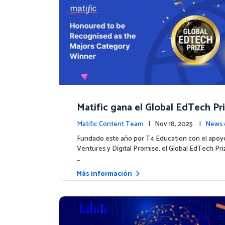
Matific gana el Global EdTech Pri
to para la educación digital en 
Matific Content Team
| Nov 18, 2025 |
News 
as
Fundado este año por T4 Education con el apoy
Ventures y Digital Promise, el Global EdTech Pr
…
Más información