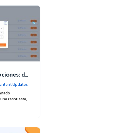
aciones: de
s realmente
ontent Updates
mnado
 una respuesta,