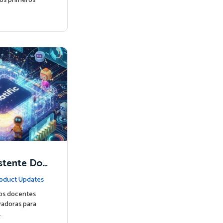
los primeros
istente Doc
fic
oduct Updates
los docentes
adoras para
…