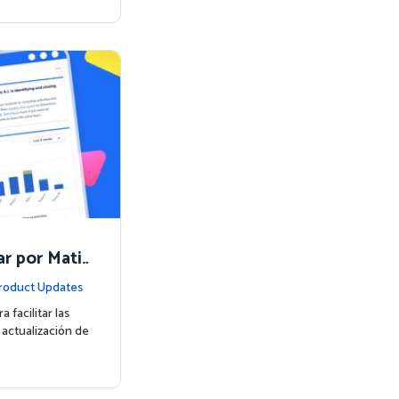
r por Matif
roduct Updates
facilitar las
 actualización de