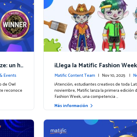
ze: un hi
¡Llega la Matific Fashion Week
matemátic
próximo look de nuestros per
& Events
Matific Content Team
| Nov 10, 2025 |
N
o de Owl
¡Atención, estudiantes creativos de toda La
ize reconoce
noviembre, Matific lanza la primera edición d
Fashion Week, una competencia …
Más información