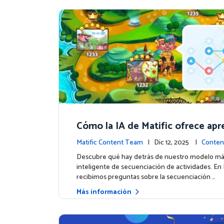
Cómo la IA de Matific ofrece apr
personalizado en la Isla de Avent
Matific Content Team
| Dic 12, 2025 |
Conten
Descubre qué hay detrás de nuestro modelo m
inteligente de secuenciación de actividades. En M
recibimos preguntas sobre la secuenciación …
Más información