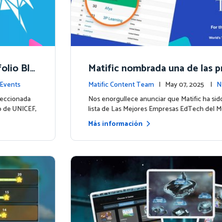
folio Blu
Matific nombrada una de las pr
una nuev
mpresas EdTech del mundo p
Events
Matific Content Team
| May 07, 2025 |
N
2025
leccionada
Nos enorgullece anunciar que Matific ha sido
io de UNICEF,
lista de Las Mejores Empresas EdTech del 
Más información