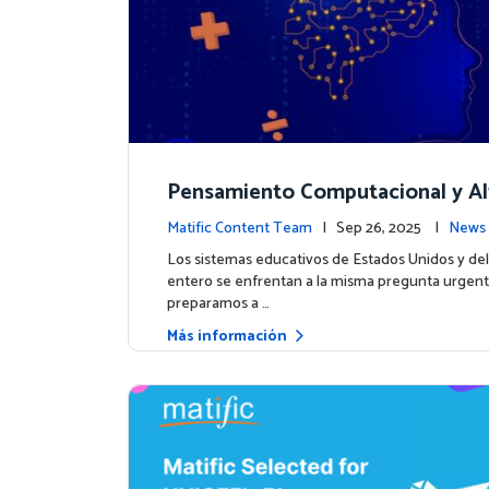
Pensamiento Computacional y Al
ción en Datos: Por qué las Matem
Matific Content Team
| Sep 26, 2025 |
News 
eben liderar el camino
Los sistemas educativos de Estados Unidos y d
entero se enfrentan a la misma pregunta urgen
preparamos a …
Más información