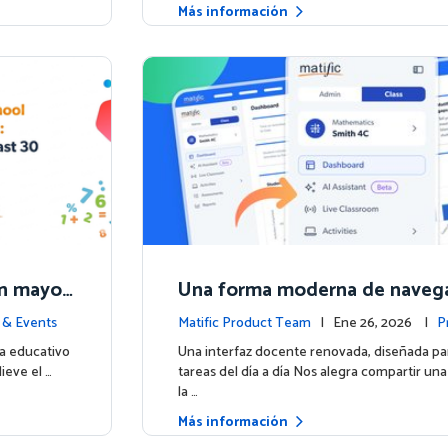
Más información
 un mayor
Una forma moderna de navega
ores res
ic
 & Events
Matific Product Team
| Ene 26, 2026 |
P
a educativo
Una interfaz docente renovada, diseñada para 
ieve el …
tareas del día a día Nos alegra compartir una
la …
Más información