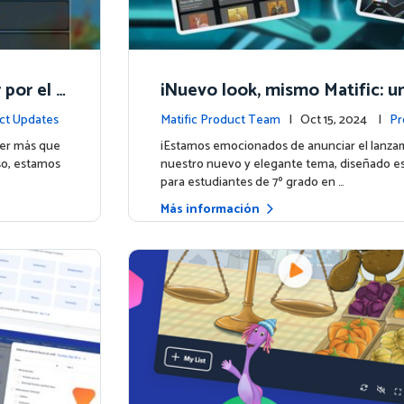
por el a
¡Nuevo look, mismo Matific: u
encia am
cósmica de aprendizaje te esp
ct Updates
Matific Product Team
| Oct 15, 2024 |
Pr
ser más que
¡Estamos emocionados de anunciar el lanza
so, estamos
nuestro nuevo y elegante tema, diseñado e
para estudiantes de 7º grado en …
Más información