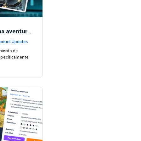
na aventura
era! 🚀🌌
oduct Updates
miento de
specíficamente