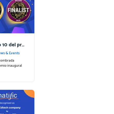
 10 del pre
rize
ws & Events
 nombrada
remio inaugural