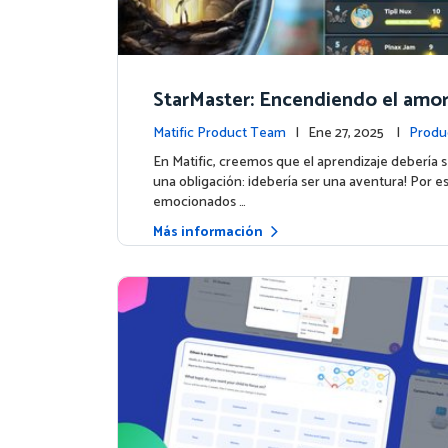
StarMaster: Encendiendo el amor 
prendizaje a través de la compet
Matific Product Team
| Ene 27, 2025 |
Produ
istosa
En Matific, creemos que el aprendizaje debería 
una obligación: ¡debería ser una aventura! Por e
emocionados …
Más información