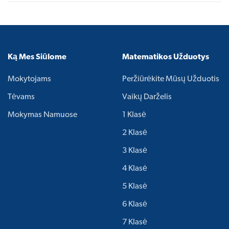
Ką Mes Siūlome
Matematikos Užduotys
Mokytojams
Peržiūrėkite Mūsų Užduotis
Tėvams
Vaikų Darželis
Mokymas Namuose
1 Klasė
2 Klasė
3 Klasė
4 Klasė
5 Klasė
6 Klasė
7 Klasė