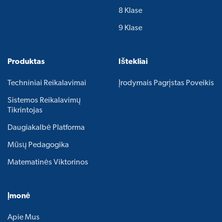
8 Klase
9 Klase
Produktas
Ištekliai
Techniniai Reikalavimai
Įrodymais Pagrįstas Poveikis
Sistemos Reikalavimų
Tikrintojas
Daugiakalbė Platforma
Mūsų Pedagogika
Matematinės Viktorinos
Įmonė
Apie Mus