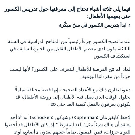
فيما يلي ثلاثة أشياء تحتاج إلى معرفتها حول تدريس الكسور
حتى يفهمها الأطفال:
1. ابدأ بتدريس الكسور في سنّ مبكّرة
عندما تصبح الكسور جزءاً رئيسياً من المناهج الدراسية في السنة
الثالثة، يكون لدى معظم الأطفال القليل من الخبرة السابقة في
استكشاف الكسور.
لماذا لم تتح الفرصة للأطفال للتعرف على الكسور؟ لأنها ليست
جزءاً من مفرداتنا اليومية.
دعونا نقارن ذلك مع الأعداد الصحيحة. إنها قصة مختلفة تماماً!
بحلول الوقت الذي يصل فيه الأطفال إلى روضة الأطفال، قد
يكونون يعرفون بالفعل كيفية العد حتى 20.
لاحظ كابفيرمان (Kupferman) وشوكين (Schocken) أنه "لا أحد
يعتقد أن هناك شيئاً مثل" العد المفرط ". إذا كان الأطفال قد أحصوا
للتو 3 خرزات، فمن المقبول تماماً جعلهم يعدون 3 أصابع، أو 3