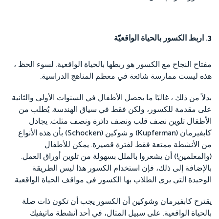
3. اربط الكسور بالحياة الواقعيّة
مفتاح النجاح مع الكسور هو ربطها بالحياة الواقعية. لسوء الحظ ،
هذه ليست ممارسة شائعة في معظم المناهج الدراسية.
بدلاً من ذلك ، غالبًا ما يحصل الأطفال في السنوات الأولى والثانية
على مقدمة للكسور، ولكن فقط في سياق الهندسة. يُطلب من
الأطفال تلوين نصف قلب ونصف دائرة ونصف مثلث. يجادل
كابفيرمان (Kupferman) و شوكين (Schocken) بأن هذه الأنواع
من الأنشطة ممتعة فقط لفترة قصيرة. يمكن للأطفال
(والمعلمين!) أن يشعروا بالملل بسهولة من تلوين أوراق العمل.
بالإضافة إلى ذلك، فإن استخدام الكسور هذا ليس الطريقة
الوحيدة التي يرى الطلاب بها الكسور في مواقف الحياة الواقعية.
يقترح كابفيرمان وشوكين أن الكسور يجب أن تكون ذات صلة
بالحياة الواقعية. على سبيل المثال، في أحد أنشطة ماتيفيك