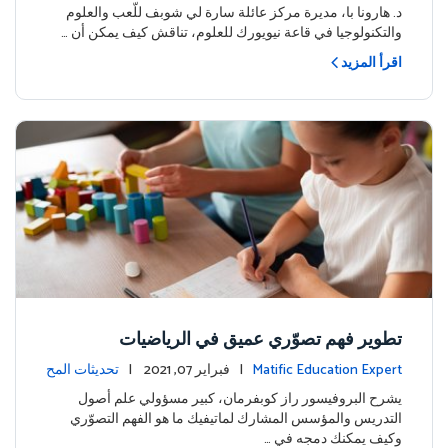
ة
د. هارونا با، مديرة مركز عائلة سارة لي شوبف للّعب والعلوم
والتكنولوجيا في قاعة نيويورك للعلوم، تناقش كيف يمكن أن …
اقرأ المزيد
تطوير فهم تصوّري عميق في الرياضيات
Matific Education Expert
| فبراير 07, 2021 |
تحديثات المح
توى
يشرح البروفيسور راز كوبفرمان، كبير مسؤولي علم أصول
التدريس والمؤسس المشارك لماتيفيك ما هو الفهم التصوّري
وكيف يمكنك دمجه في …