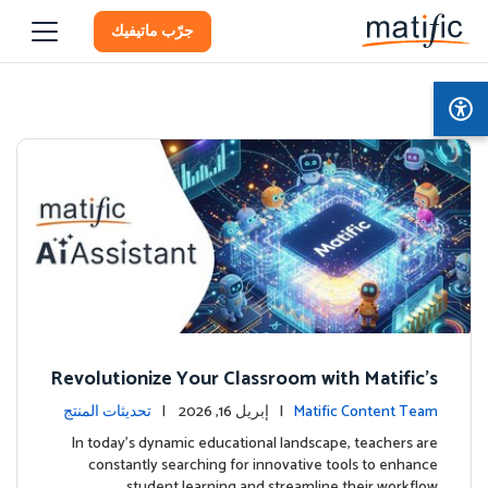
جرّب ماتيفيك
Revolutionize Your Classroom with Matific's
AI-Powered Teacher Assistant
Matific Content Team
| إبريل 16, 2026 |
تحديثات المنتج
In today's dynamic educational landscape, teachers are
constantly searching for innovative tools to enhance
student learning and streamline their workflow. …