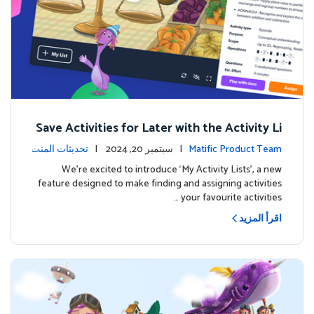
Save Activities for Later with the Activity Li
sts Feature
Matific Product Team
| سبتمبر 20, 2024 |
تحديثات المنت
ج
We're excited to introduce ‘My Activity Lists’, a new
feature designed to make finding and assigning activities
your favourite activities …
اقرأ المزيد