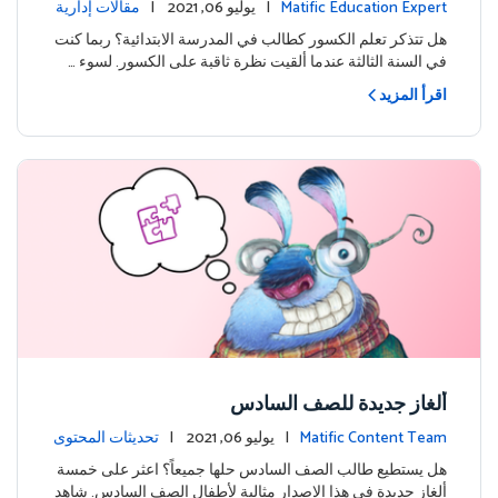
للنجاح
Matific Education Expert
| يوليو 06, 2021 |
مقالات إدارية
هل تتذكر تعلم الكسور كطالب في المدرسة الابتدائية؟ ربما كنت
في السنة الثالثة عندما ألقيت نظرة ثاقبة على الكسور. لسوء …
اقرأ المزيد
ألغاز جديدة للصف السادس
Matific Content Team
| يوليو 06, 2021 |
تحديثات المحتوى
هل يستطيع طالب الصف السادس حلها جميعاً؟ اعثر على خمسة
ألغاز جديدة في هذا الإصدار مثالية لأطفال الصف السادس. شاهد