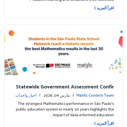
اقرأ المزيد
Statewide Government Assessment Confir
ms: Greater Matific Usage Linked to Higher
Matific Content Team
| مارس 09, 2026 |
أخبار وأحداث
Math Achievement
The strongest Mathematics performance in São Paulo’s
public education system in nearly 30 years highlights the
impact of data-informed education …
اقرأ المزيد