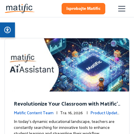
Isprobajte Matific
Revolutionize Your Classroom with Matific's
AI-Powered Teacher Assistant
Matific Content Team
| Tra. 16, 2026 |
Product Update
s
In today's dynamic educational landscape, teachers are
constantly searching for innovative tools to enhance
student learning and streamline their workflow. …