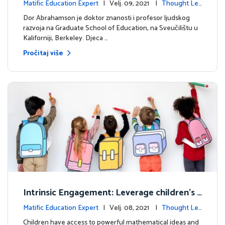
Matific Education Expert
| Velj. 09, 2021 |
Thought Lea
dership
Dor Abrahamson je doktor znanosti i profesor ljudskog
razvoja na Graduate School of Education, na Sveučilištu u
Kaliforniji, Berkeley. Djeca …
Pročitaj više
Intrinsic Engagement: Leverage children's
mathematical potential and inquiring mind
Matific Education Expert
| Velj. 08, 2021 |
Thought Lea
dership
Children have access to powerful mathematical ideas and