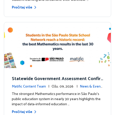
Pročitaj više
Statewide Government Assessment Confir
ms: Greater Matific Usage Linked to Higher
Matific Content Team
| Ožu. 09, 2026 |
News & Event
Math Achievement
s
The strongest Mathematics performance in São Paulo’s
public education system in nearly 30 years highlights the
impact of data-informed education …
Pročitaj više