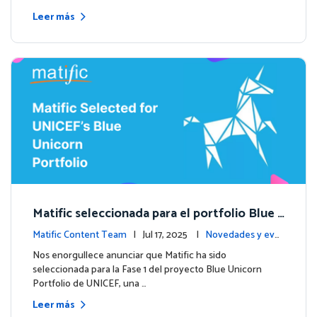
Leer más
Matific seleccionada para el portfolio Blue
Unicorn de UNICEF: Comienza una nueva et
Matific Content Team
| Jul 17, 2025 |
Novedades y eve
apa
ntos
Nos enorgullece anunciar que Matific ha sido
seleccionada para la Fase 1 del proyecto Blue Unicorn
Portfolio de UNICEF, una …
Leer más