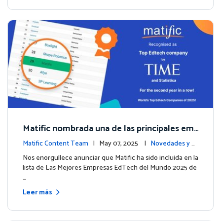
Matific nombrada una de las principales em
presas EdTech del mundo por TIME en 2025
Matific Content Team
| May 07, 2025 |
Novedades y e
ventos
Nos enorgullece anunciar que Matific ha sido incluida en la
lista de Las Mejores Empresas EdTech del Mundo 2025 de
…
Leer más