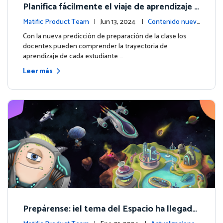
Planifica fácilmente el viaje de aprendizaje d
e cada estudiante con la nueva predicción d
Matific Product Team
| Jun 13, 2024 |
Contenido nuev
e preparación de la clase
o
Con la nueva predicción de preparación de la clase los
docentes pueden comprender la trayectoria de
aprendizaje de cada estudiante …
Leer más
Prepárense: ¡el tema del Espacio ha llegado
para los grados 4 y superiores!