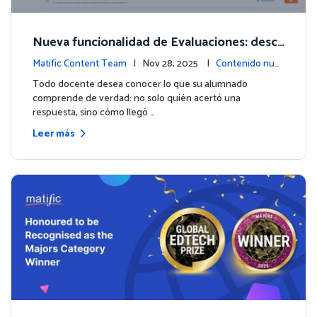
Nueva funcionalidad de Evaluaciones: descu
bre lo que tus estudiantes realmente saben
Matific Content Team
| Nov 28, 2025 |
Contenido nue
vo
Todo docente desea conocer lo que su alumnado
comprende de verdad: no solo quién acertó una
respuesta, sino cómo llegó …
Leer más