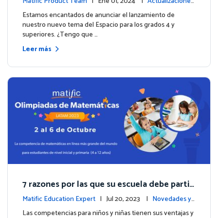
Matific Product Team
| Ene 01, 2024 |
Actualizaciones
de la plataforma
Estamos encantados de anunciar el lanzamiento de
nuestro nuevo tema del Espacio para los grados 4 y
superiores. ¿Tengo que …
Leer más
7 razones por las que su escuela debe partici
par en las Olimpiadas de Matemáticas de M
Matific Education Expert
| Jul 20, 2023 |
Novedades y
atific 2023
eventos
Las competencias para niños y niñas tienen sus ventajas y