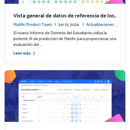
Vista general de datos de referencia de los
estudiantes con el nuevo Informe de Domi
Matific Product Team
| Jun 13, 2024 |
Actualizaciones
nio del Estudiante
de la plataforma
El nuevo Informe de Dominio del Estudiante utiliza la
potente IA de predicción de Matific para proporcionar una
evaluación del …
Leer más