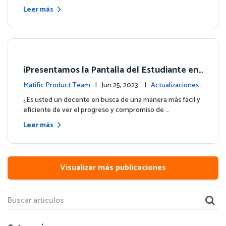
Leer más
¡Presentamos la Pantalla del Estudiante en
su Panel de Control!
Matific Product Team
| Jun 25, 2023 |
Actualizaciones
de la plataforma
¿Es usted un docente en busca de una manera más fácil y
eficiente de ver el progreso y compromiso de …
Leer más
Visualizar más publicaciones