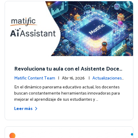
Revoluciona tu aula con el Asistente Docen
te impulsado por IA de Matific
Matific Content Team
| Abr 16, 2026 |
Actualizaciones
de la plataforma
En el dinámico panorama educativo actual, los docentes
buscan constantemente herramientas innovadoras para
mejorar el aprendizaje de sus estudiantes y …
Leer más