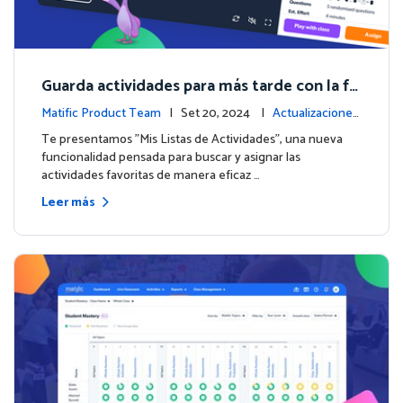
Guarda actividades para más tarde con la fu
nción de Listas de Actividades
Matific Product Team
| Set 20, 2024 |
Actualizaciones
de la plataforma
Te presentamos "Mis Listas de Actividades", una nueva
funcionalidad pensada para buscar y asignar las
actividades favoritas de manera eficaz …
Leer más