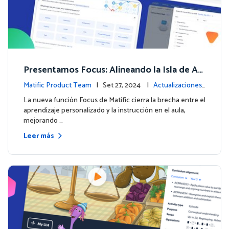
Presentamos Focus: Alineando la Isla de Av
enturas de Matific con el Aprendizaje en el
Matific Product Team
| Set 27, 2024 |
Actualizaciones
Aula
de la plataforma
La nueva función Focus de Matific cierra la brecha entre el
aprendizaje personalizado y la instrucción en el aula,
mejorando …
Leer más