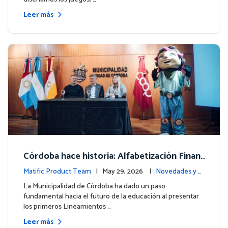
Leer más
Córdoba hace historia: Alfabetización Finan
ciera para más de 13.000 estudiantes junto
Matific Product Team
| May 29, 2026 |
Novedades y e
a Matific
ventos
La Municipalidad de Córdoba ha dado un paso
fundamental hacia el futuro de la educación al presentar
los primeros Lineamientos …
Leer más