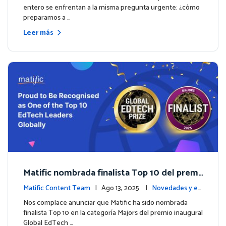
entero se enfrentan a la misma pregunta urgente: ¿cómo
preparamos a …
Leer más
Matific nombrada finalista Top 10 del premi
o inaugural Global EdTech Prize
Matific Content Team
| Ago 13, 2025 |
Novedades y ev
entos
Nos complace anunciar que Matific ha sido nombrada
finalista Top 10 en la categoría Majors del premio inaugural
Global EdTech …