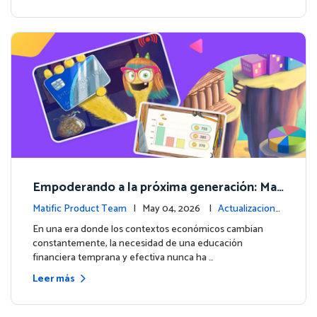
Empoderando a la próxima generación: Mat
ific lanza un curso integral de Educación Fin
Matific Product Team
| May 04, 2026 |
Actualizacione
anciera
s de la plataforma
En una era donde los contextos económicos cambian
constantemente, la necesidad de una educación
financiera temprana y efectiva nunca ha …
Leer más