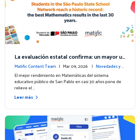
La evaluación estatal confirma: un mayor us
o de Matific se asocia con mejores resultad
Matific Content Team
| Mar 09, 2026 |
Novedades y e
os en matemáticas
ventos
El mejor rendimiento en Matemáticas del sistema
educativo público de San Pablo en casi 30 años pone de
relieve el …
Leer más