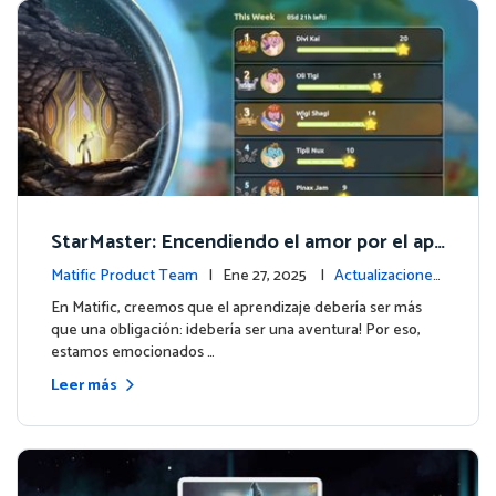
StarMaster: Encendiendo el amor por el apr
endizaje a través de la competencia amistos
Matific Product Team
| Ene 27, 2025 |
Actualizaciones
a
de la plataforma
En Matific, creemos que el aprendizaje debería ser más
que una obligación: ¡debería ser una aventura! Por eso,
estamos emocionados …
Leer más