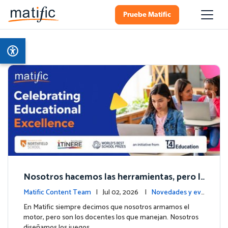
Pruebe Matific
Nosotros hacemos las herramientas, pero l
os colegios hacen la magia: Celebramos el h
Matific Content Team
| Jul 02, 2026 |
Novedades y ev
ito de Northfield School en T4.
entos
En Matific siempre decimos que nosotros armamos el
motor, pero son los docentes los que manejan. Nosotros
diseñamos los juegos, …