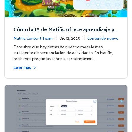
Cómo la IA de Matific ofrece aprendizaje pe
rsonalizado en la Isla de Aventuras
Matific Content Team
| Dic 12, 2025 |
Contenido nuevo
Descubre qué hay detrás de nuestro modelo más
inteligente de secuenciación de actividades. En Matific,
recibimos preguntas sobre la secuenciación …
Leer más