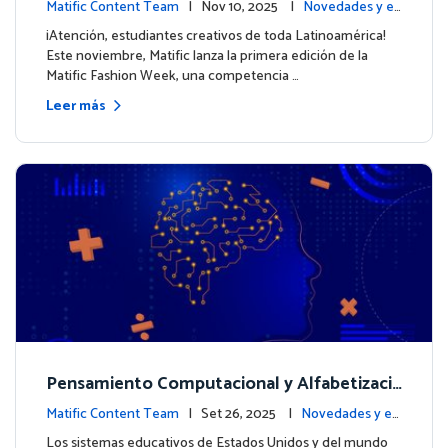
ximo look de nuestros personajes
Matific Content Team
| Nov 10, 2025 |
Novedades y ev
entos
¡Atención, estudiantes creativos de toda Latinoamérica!
Este noviembre, Matific lanza la primera edición de la
Matific Fashion Week, una competencia …
Leer más
Pensamiento Computacional y Alfabetizaci
ón en Datos: Por qué las Matemáticas debe
Matific Content Team
| Set 26, 2025 |
Novedades y ev
n liderar el camino
entos
Los sistemas educativos de Estados Unidos y del mundo