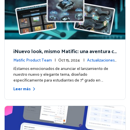
¡Nuevo look, mismo Matific: una aventura c
ósmica de aprendizaje te espera! 🚀🌌
Matific Product Team
| Oct 15, 2024 |
Actualizaciones
de la plataforma
¡Estamos emocionados de anunciar el lanzamiento de
nuestro nuevo y elegante tema, diseñado
específicamente para estudiantes de 7º grado en …
Leer más