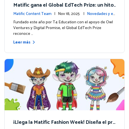
Matific gana el Global EdTech Prize: un hito
para la educación digital en matemáticas
Matific Content Team
| Nov 18, 2025 |
Novedades y ev
entos
Fundado este año por T4 Education con el apoyo de Owl
Ventures y Digital Promise, el Global EdTech Prize
reconoce …
Leer más
¡Llega la Matific Fashion Week! Diseña el pró