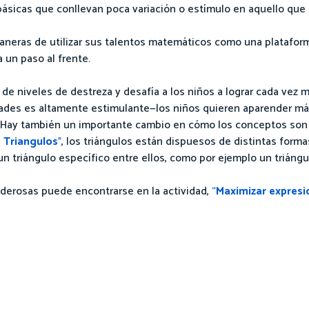
ásicas que conllevan poca variación o estímulo en aquello que
neras de utilizar sus talentos matemáticos como una plataform
 un paso al frente.
de niveles de destreza y desafía a los niños a lograr cada vez m
dades es altamente estimulante—los niños quieren aparender más
s.. Hay también un importante cambio en cómo los conceptos son
 Triangulos
”
, los triángulos están dispuesos de distintas form
un triángulo específico entre ellos, como por ejemplo un triáng
oderosas puede encontrarse en la actividad,
“
Maximizar expresi