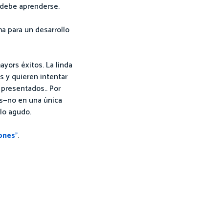
 debe aprenderse.
a para un desarrollo
ayors éxitos. La linda
 y quieren intentar
 presentados.. Por
as—no en una única
ulo agudo.
ones
”
.