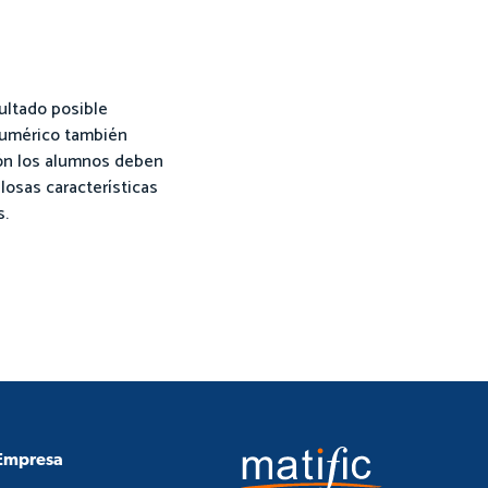
ultado posible
 numérico también
ción los alumnos deben
osas características
s.
Empresa