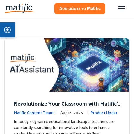
Δοκιμάστε το Matific
Revolutionize Your Classroom with Matific's
AI-Powered Teacher Assistant
Matific Content Team
| Απρ 16, 2026 |
Product Update
s
In today's dynamic educational landscape, teachers are
constantly searching for innovative tools to enhance
student learning and streamline their workflow. …