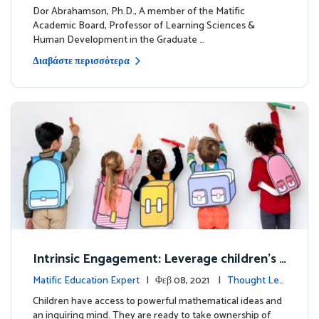
dership
Dor Abrahamson, Ph.D., A member of the Matific
Academic Board, Professor of Learning Sciences &
Human Development in the Graduate …
Διαβάστε περισσότερα
Intrinsic Engagement: Leverage children's
mathematical potential and inquiring mind
Matific Education Expert
| Φεβ 08, 2021 |
Thought Lea
dership
Children have access to powerful mathematical ideas and
an inquiring mind. They are ready to take ownership of