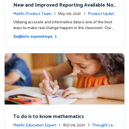
New and Improved Reporting Available No
w!
Matific Product Team
| Μάρ 09, 2021 |
Product Updat
es
Utilizing accurate and informative data is one of the best
ways to make real change happen in the classroom. Our …
Διαβάστε περισσότερα
To do is to know mathematics
Matific Education Expert
| Φεβ 09, 2021 |
Thought Lea