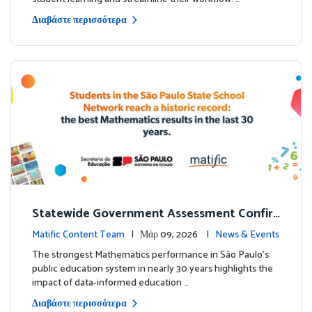
Διαβάστε περισσότερα
Statewide Government Assessment Confir
ms: Greater Matific Usage Linked to Higher
Matific Content Team
| Μάρ 09, 2026 |
News & Events
Math Achievement
The strongest Mathematics performance in São Paulo’s
public education system in nearly 30 years highlights the
impact of data-informed education …
Διαβάστε περισσότερα