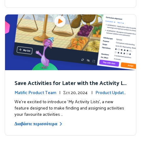
Save Activities for Later with the Activity Li
sts Feature
Matific Product Team
| Σεπ 20, 2024 |
Product Update
s
We're excited to introduce ‘My Activity Lists’, a new
feature designed to make finding and assigning activities
your favourite activities …
Διαβάστε περισσότερα