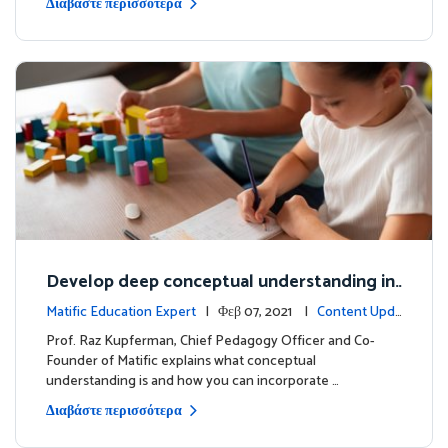
Διαβάστε περισσότερα
Develop deep conceptual understanding in
mathematics
Matific Education Expert
| Φεβ 07, 2021 |
Content Upda
tes
Prof. Raz Kupferman, Chief Pedagogy Officer and Co-
Founder of Matific explains what conceptual
understanding is and how you can incorporate …
Διαβάστε περισσότερα