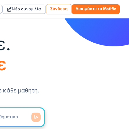
Σύνδεση
Δοκιμάστε το Matific
Νέα συνομιλία
ε.
ε
ε κάθε μαθητή.