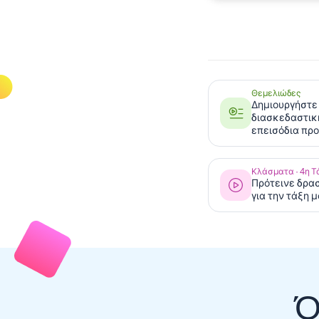
Θεμελιώδες
Δημιουργήστε 
διασκεδαστικ
επεισόδια πρ
Κλάσματα · 4η Τ
Πρότεινε δρα
για την τάξη 
Ό