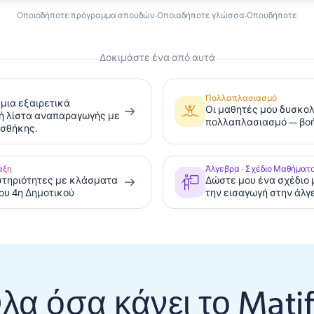
Οποιοδήποτε πρόγραμμα σπουδών
Οποιαδήποτε γλώσσα
Οπουδήποτε
·
·
Δοκιμάστε ένα από αυτά
Πολλαπλασιασμό
μια εξαιρετικά
Οι μαθητές μου δυσκολ
ή λίστα αναπαραγωγής με
πολλαπλασιασμό — βοή
οσθήκης.
άξη
Άλγεβρα · Σχέδιο Μαθήματ
στηριότητες με κλάσματα
Δώστε μου ένα σχέδιο 
μου 4η Δημοτικού
την εισαγωγή στην άλγ
λα όσα κάνει το Matif