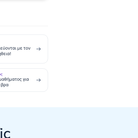
εύονται με τον
θεια!
ος
μαθήματος για
εβρα
ic