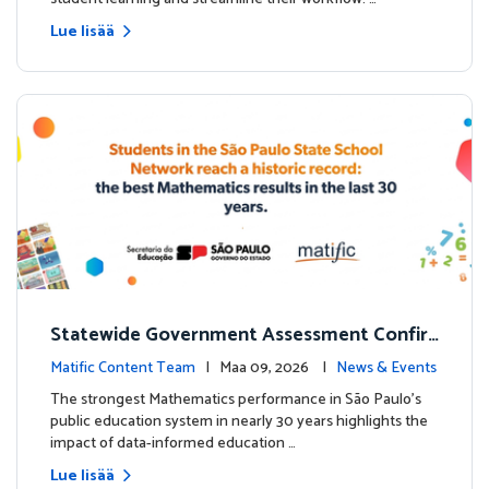
Lue lisää
Statewide Government Assessment Confir
ms: Greater Matific Usage Linked to Higher
Matific Content Team
| Maa 09, 2026 |
News & Events
Math Achievement
The strongest Mathematics performance in São Paulo’s
public education system in nearly 30 years highlights the
impact of data-informed education …
Lue lisää