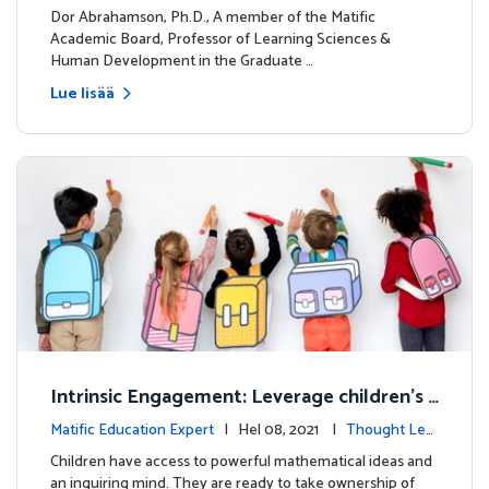
dership
Dor Abrahamson, Ph.D., A member of the Matific
Academic Board, Professor of Learning Sciences &
Human Development in the Graduate …
Lue lisää
Intrinsic Engagement: Leverage children's
mathematical potential and inquiring mind
Matific Education Expert
| Hel 08, 2021 |
Thought Lea
dership
Children have access to powerful mathematical ideas and
an inquiring mind. They are ready to take ownership of