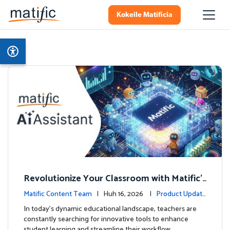
Kokeile Matificia
Revolutionize Your Classroom with Matific's
AI-Powered Teacher Assistant
Matific Content Team
| Huh 16, 2026 |
Product Update
s
In today's dynamic educational landscape, teachers are
constantly searching for innovative tools to enhance
student learning and streamline their workflow. …