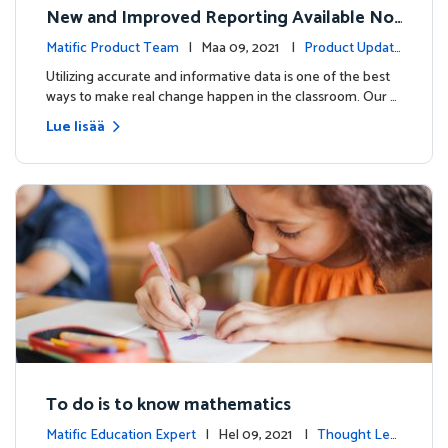
New and Improved Reporting Available No
w!
Matific Product Team
| Maa 09, 2021 |
Product Update
s
Utilizing accurate and informative data is one of the best
ways to make real change happen in the classroom. Our …
Lue lisää
To do is to know mathematics
Matific Education Expert
| Hel 09, 2021 |
Thought Lea