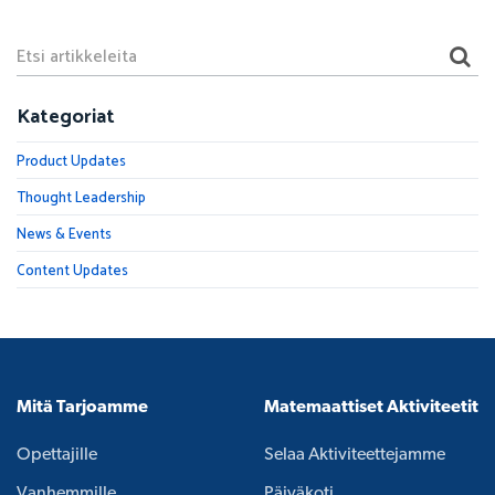
Kategoriat
Product Updates
Thought Leadership
News & Events
Content Updates
Mitä Tarjoamme
Matemaattiset Aktiviteetit
Opettajille
Selaa Aktiviteettejamme
Vanhemmille
Päiväkoti