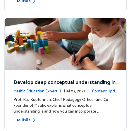
Lue lisää
Develop deep conceptual understanding in
mathematics
Matific Education Expert
| Hel 07, 2021 |
Content Upda
tes
Prof. Raz Kupferman, Chief Pedagogy Officer and Co-
Founder of Matific explains what conceptual
understanding is and how you can incorporate …
Lue lisää