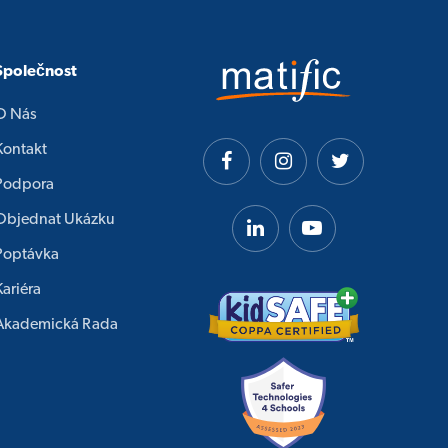
Společnost
O Nás
Kontakt
Podpora
Objednat Ukázku
Poptávka
Kariéra
Akademická Rada