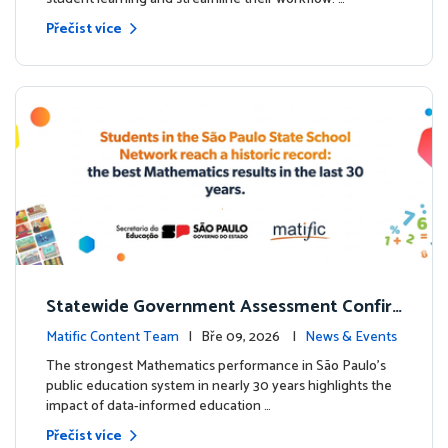
Přečíst více
Statewide Government Assessment Confir
ms: Greater Matific Usage Linked to Higher
Matific Content Team
| Bře 09, 2026 |
News & Events
Math Achievement
The strongest Mathematics performance in São Paulo’s
public education system in nearly 30 years highlights the
impact of data-informed education …
Přečíst více