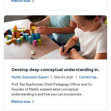
Přečíst více
Develop deep conceptual understanding in
mathematics
Matific Education Expert
| Úno 07, 2021 |
Content Upd
ates
Prof. Raz Kupferman, Chief Pedagogy Officer and Co-
Founder of Matific explains what conceptual
understanding is and how you can incorporate …
Přečíst více