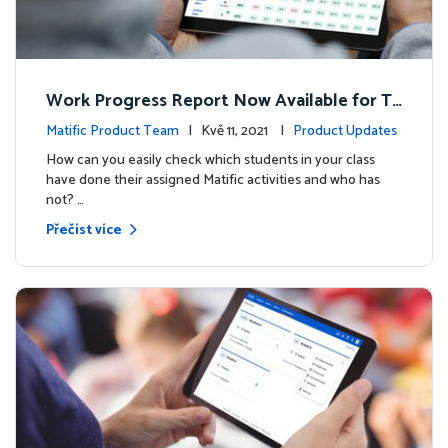
Work Progress Report Now Available for Te
achers
Matific Product Team
| Kvě 11, 2021 |
Product Updates
How can you easily check which students in your class
have done their assigned Matific activities and who has
not? …
Přečíst více