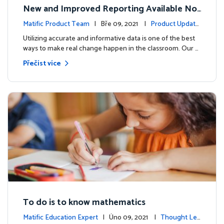
New and Improved Reporting Available No
w!
Matific Product Team
| Bře 09, 2021 |
Product Update
s
Utilizing accurate and informative data is one of the best
ways to make real change happen in the classroom. Our …
Přečíst více
To do is to know mathematics
Matific Education Expert
| Úno 09, 2021 |
Thought Lea