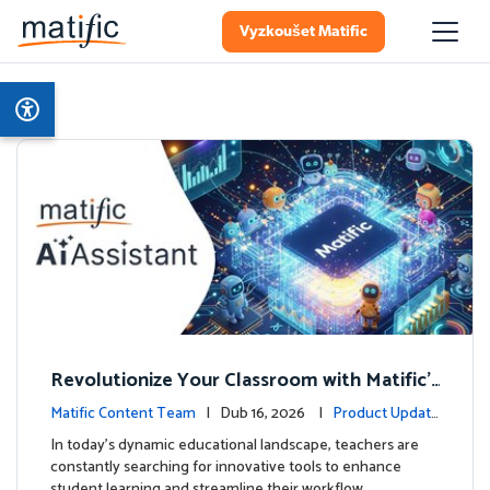
Vyzkoušet Matific
Revolutionize Your Classroom with Matific's
AI-Powered Teacher Assistant
Matific Content Team
| Dub 16, 2026 |
Product Update
s
In today's dynamic educational landscape, teachers are
constantly searching for innovative tools to enhance
student learning and streamline their workflow. …