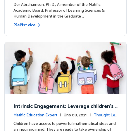
dership
Dor Abrahamson, Ph.D., A member of the Matific
Academic Board, Professor of Learning Sciences &
Human Development in the Graduate …
Přečíst více
Intrinsic Engagement: Leverage children's
mathematical potential and inquiring mind
Matific Education Expert
| Úno 08, 2021 |
Thought Lea
dership
Children have access to powerful mathematical ideas and
an inquiring mind. They are ready to take ownership of