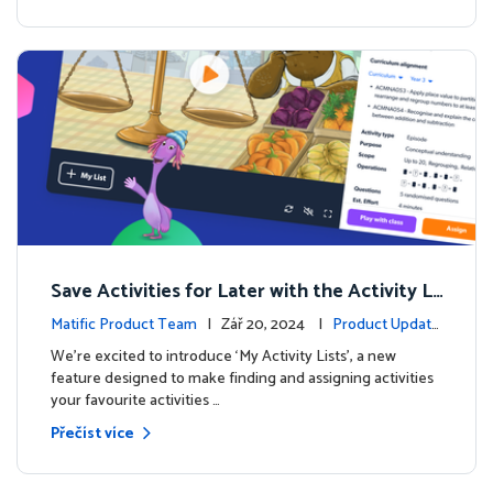
Save Activities for Later with the Activity Li
sts Feature
Matific Product Team
| Zář 20, 2024 |
Product Update
s
We're excited to introduce ‘My Activity Lists’, a new
feature designed to make finding and assigning activities
your favourite activities …
Přečíst více