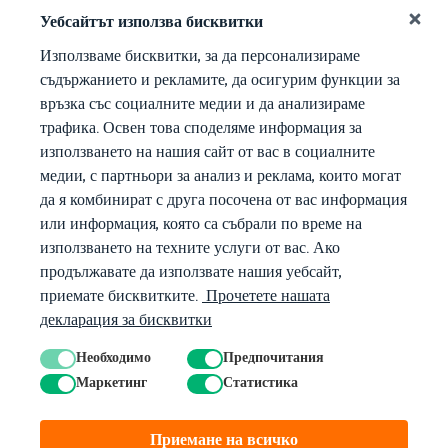
Уебсайтът използва бисквитки
Използваме бисквитки, за да персонализираме
съдържанието и рекламите, да осигурим функции за
връзка със социалните медии и да анализираме
трафика. Освен това споделяме информация за
използването на нашия сайт от вас в социалните
медии, с партньори за анализ и реклама, които могат
да я комбинират с друга посочена от вас информация
или информация, която са събрали по време на
използването на техните услуги от вас. Ако
продължавате да използвате нашия уебсайт,
приемате бисквитките.
Прочетете нашата
декларация за бисквитки
Необходимо
Предпочитания
Маркетинг
Статистика
© 2026 Матифик. Всички права запазени.
Поверителност
Условия
Приемане на всичко