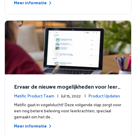
Meer informatie
Ervaar de nieuwe mogelijkheden voor leerk
rachten
Matific Product Team
| Jul 15, 2022 |
Product Updates
Matific gaat in vogelvlucht! Deze volgende stap zorgt voor
een nog betere beleving voor leerkrachten, speciaal
gemaakt om het de …
Meer informatie