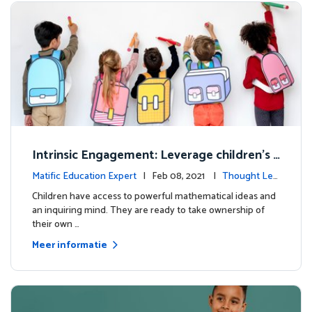
Intrinsic Engagement: Leverage children's
mathematical potential and inquiring mind
Matific Education Expert
| Feb 08, 2021 |
Thought Lea
dership
Children have access to powerful mathematical ideas and
an inquiring mind. They are ready to take ownership of
their own …
Meer informatie