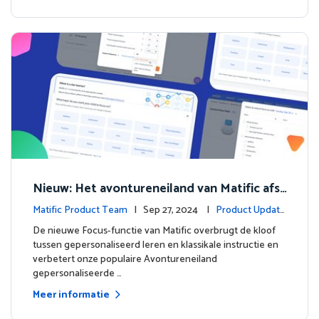
Nieuw: Het avontureneiland van Matific afst
emmen op het leren in de klas
Matific Product Team
| Sep 27, 2024 |
Product Update
s
De nieuwe Focus-functie van Matific overbrugt de kloof
tussen gepersonaliseerd leren en klassikale instructie en
verbetert onze populaire Avontureneiland
gepersonaliseerde …
Meer informatie