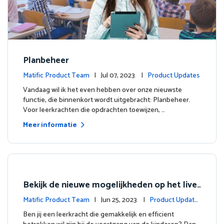
Planbeheer
Matific Product Team
| Jul 07, 2023 |
Product Updates
Vandaag wil ik het even hebben over onze nieuwste
functie, die binnenkort wordt uitgebracht: Planbeheer.
Voor leerkrachten die opdrachten toewijzen, …
Meer informatie
Bekijk de nieuwe mogelijkheden op het live
dashboard
Matific Product Team
| Jun 25, 2023 |
Product Update
s
Ben jij een leerkracht die gemakkelijk en efficient