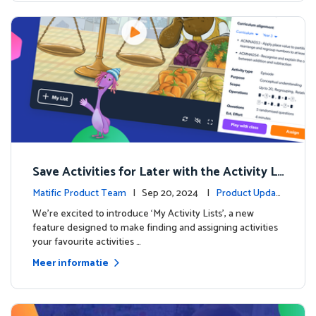
Save Activities for Later with the Activity Li
sts Feature
Matific Product Team
| Sep 20, 2024 |
Product Updat
es
We're excited to introduce ‘My Activity Lists’, a new
feature designed to make finding and assigning activities
your favourite activities …
Meer informatie