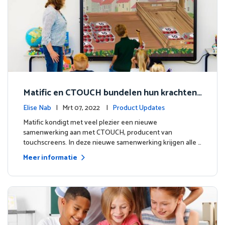
Matific en CTOUCH bundelen hun krachten
om digitaal onderwijs van topkwaliteit te bi
Elise Nab
| Mrt 07, 2022 |
Product Updates
eden
Matific kondigt met veel plezier een nieuwe
samenwerking aan met CTOUCH, producent van
touchscreens. In deze nieuwe samenwerking krijgen alle …
Meer informatie