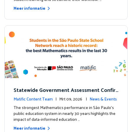
Meer informatie
Statewide Government Assessment Confir
ms: Greater Matific Usage Linked to Higher
Matific Content Team
| Mrt 09, 2026 |
News & Events
Math Achievement
The strongest Mathematics performance in São Paulo’s
public education system in nearly 30 years highlights the
impact of data-informed education …
Meer informatie