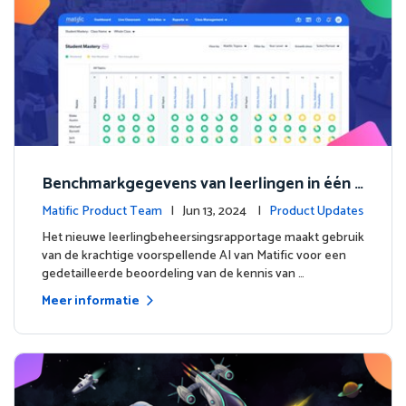
Benchmarkgegevens van leerlingen in één o
ogopslag met het nieuwe leerling beheersin
Matific Product Team
| Jun 13, 2024 |
Product Updates
gsrapportage.
Het nieuwe leerlingbeheersingsrapportage maakt gebruik
van de krachtige voorspellende AI van Matific voor een
gedetailleerde beoordeling van de kennis van …
Meer informatie