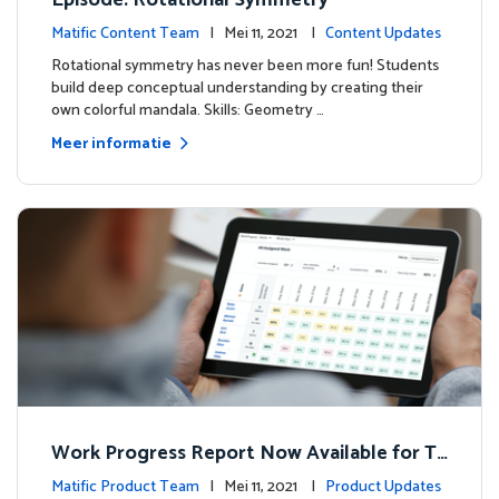
Episode: Rotational Symmetry
Matific Content Team
| Mei 11, 2021 |
Content Updates
Rotational symmetry has never been more fun! Students
build deep conceptual understanding by creating their
own colorful mandala. Skills: Geometry …
Meer informatie
Work Progress Report Now Available for Te
achers
Matific Product Team
| Mei 11, 2021 |
Product Updates