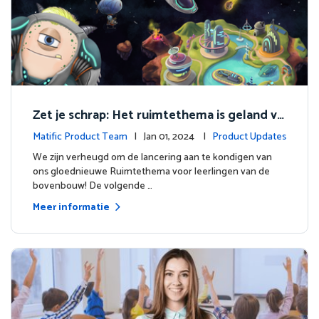
Zet je schrap: Het ruimtethema is geland vo
or de bovenbouw!
Matific Product Team
| Jan 01, 2024 |
Product Updates
We zijn verheugd om de lancering aan te kondigen van
ons gloednieuwe Ruimtethema voor leerlingen van de
bovenbouw! De volgende …
Meer informatie