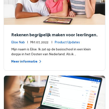
Rekenen begrijpelijk maken voor leerlingen
wereldwijd
Elise Nab
| Mrt 07, 2022 |
Product Updates
Mijn naam is Elise. Ik zat op de basisschool in een klein
dorpje in het Oosten van Nederland. Als ik …
Meer informatie