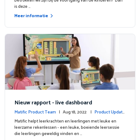
betrokken wil zijn bij de voortgang van de kinderen? Dan
is deze …
Meer informatie
Nieuw rapport - live dashboard
Matific Product Team
| Aug 18, 2022 |
Product Update
s
Matific helpt leerkrachten en leerlingen met leuke en
leerzame rekenlessen - een leuke, boeiende leersessie
die leerlingen geweldig vinden en …