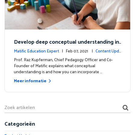
Develop deep conceptual understanding in
mathematics
Matific Education Expert
| Feb 07, 2021 |
Content Upda
tes
Prof. Raz Kupferman, Chief Pedagogy Officer and Co-
Founder of Matific explains what conceptual
understanding is and how you can incorporate …
Meer informatie
Categorieën