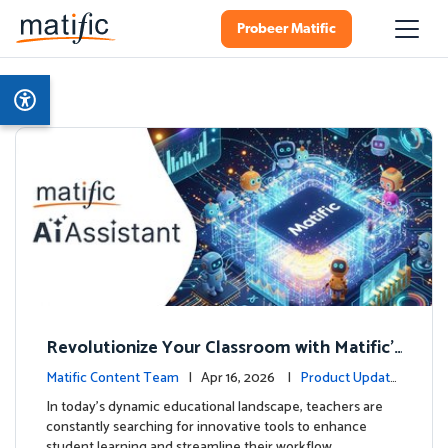
Probeer Matific
Revolutionize Your Classroom with Matific's
AI-Powered Teacher Assistant
Matific Content Team
| Apr 16, 2026 |
Product Update
s
In today's dynamic educational landscape, teachers are
constantly searching for innovative tools to enhance
student learning and streamline their workflow. …