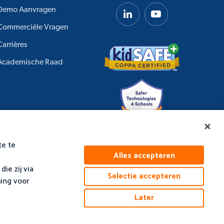
Demo Aanvragen
Commerciële Vragen
Carrières
Academische Raad
te te
Alles accepteren
ie zij via
Selectie accepteren
ing voor
Cookiebeleid
Later