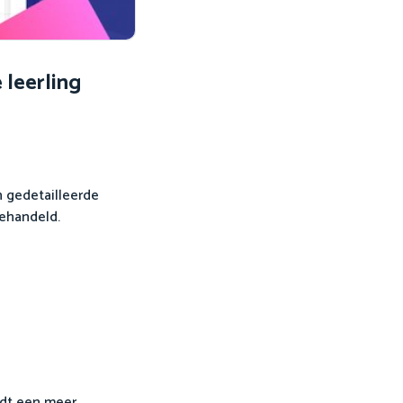
leerling
n gedetailleerde
behandeld.
edt een meer