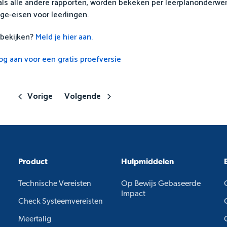
 als alle andere rapporten, worden bekeken per leerplanonderwe
ge-eisen voor leerlingen.
 bekijken?
Meld je hier aan.
og aan voor een gratis proefversie
Vorige
Volgende
Product
Hulpmiddelen
Technische Vereisten
Op Bewijs Gebaseerde
Impact
Check Systeemvereisten
Meertalig