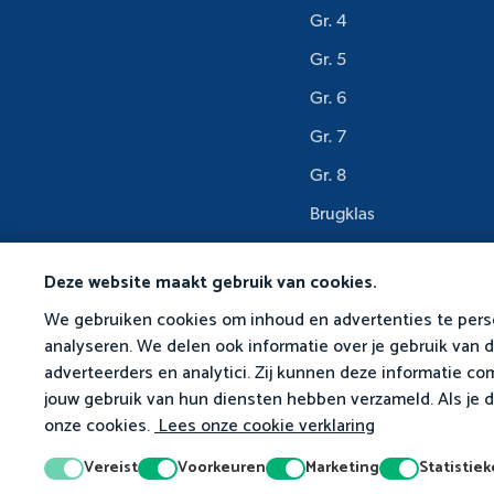
Gr. 4
Gr. 5
Gr. 6
Gr. 7
Gr. 8
Brugklas
2e Jaar
Deze website maakt gebruik van cookies.
3e Jaar
We gebruiken cookies om inhoud en advertenties te perso
analyseren. We delen ook informatie over je gebruik van 
adverteerders en analytici. Zij kunnen deze informatie com
jouw gebruik van hun diensten hebben verzameld. Als je 
© 2026 Matific. Alle rec
onze cookies.
Lees onze cookie verklaring
Vereist
Voorkeuren
Marketing
Statistie