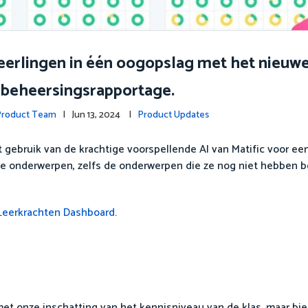
rlingen in één oogopslag met het nieuwe 
beheersingsrapportage.
 Product Team
| Jun 13, 2024 |
Product Updates
gebruik van de krachtige voorspellende AI van Matific voor ee
lle onderwerpen, zelfs de onderwerpen die ze nog niet hebben 
e Leerkrachten Dashboard
.
 met onze inschatting van het kennisniveau van de klas, maar bi