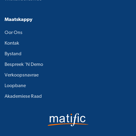
Maatskappy
Oor Ons
Kontak
Bystand
Bespreek 'n Demo
Verkoopsnavrae
Loopbane
Akademiese Raad