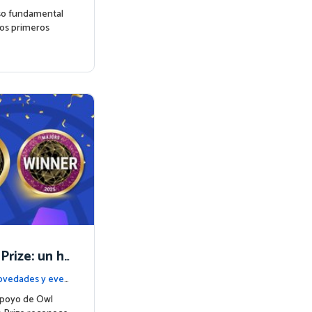
so fundamental
los primeros
Prize: un hi
en matemátic
vedades y even
apoyo de Owl