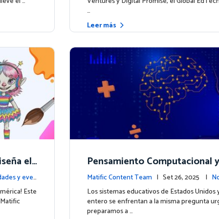
ieve el …
Ventures y Digital Promise, el Global EdTec
…
Leer más
iseña el
Pensamiento Computacional y 
ajes
ción en Datos: Por qué las Ma
ades y eve
Matific Content Team
| Set 26, 2025 |
No
eben liderar el camino
tos
américa! Este
Los sistemas educativos de Estados Unidos
Matific
entero se enfrentan a la misma pregunta u
preparamos a …