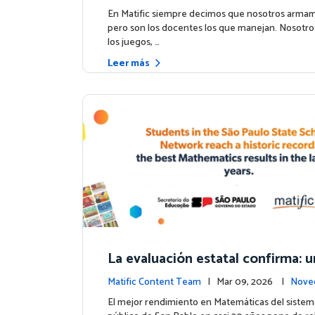
el hito de Northfield School en T
os
En Matific siempre decimos que nosotros armam
pero son los docentes los que manejan. Nosotr
los juegos, …
Leer más
La evaluación estatal confirma:
uso de Matific se asocia con mej
Matific Content Team
| Mar 09, 2026 |
Nove
ultados en matemáticas
ntos
El mejor rendimiento en Matemáticas del sistem