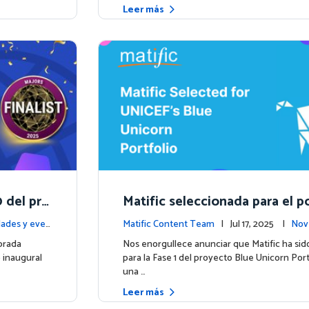
Leer más
 del pre
Matific seleccionada para el po
ze
e Unicorn de UNICEF: Comien
ades y even
Matific Content Team
| Jul 17, 2025 |
Nov
a etapa
os
brada
Nos enorgullece anunciar que Matific ha sid
o inaugural
para la Fase 1 del proyecto Blue Unicorn Por
una …
Leer más