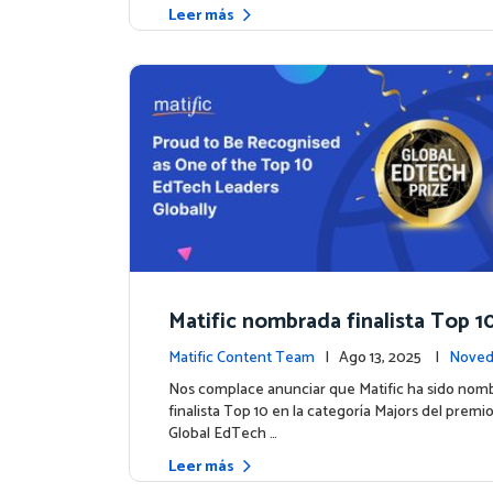
Leer más
Matific nombrada finalista Top 10
mio inaugural Global EdTech Pri
Matific Content Team
| Ago 13, 2025 |
Noved
tos
Nos complace anunciar que Matific ha sido nom
finalista Top 10 en la categoría Majors del premi
Global EdTech …
Leer más