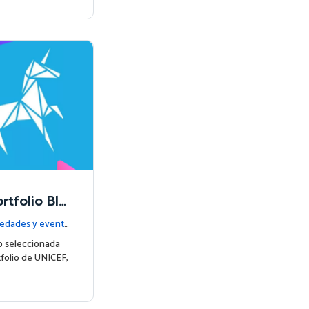
rtfolio Blu
za una nuev
edades y event
o seleccionada
tfolio de UNICEF,