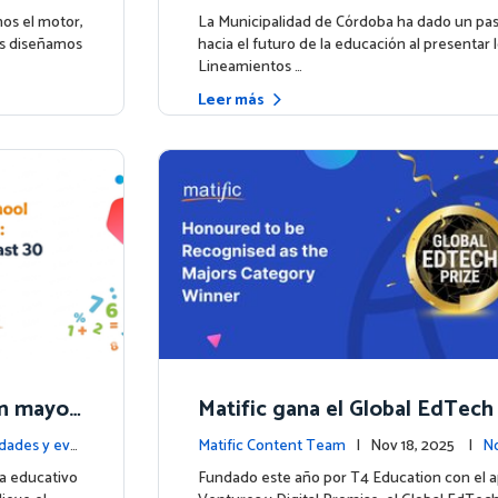
4.
unto a Matific
ntos
os el motor,
La Municipalidad de Córdoba ha dado un pa
os diseñamos
hacia el futuro de la educación al presentar 
Lineamientos …
Leer más
 un mayor
Matific gana el Global EdTech 
ores res
to para la educación digital 
dades y eve
Matific Content Team
| Nov 18, 2025 |
No
as
tos
a educativo
Fundado este año por T4 Education con el 