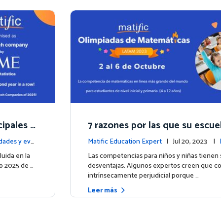
cipales e
7 razones por las que su escue
 TIME en
ticipar en las Olimpiadas de 
ades y eve
Matific Education Expert
| Jul 20, 2023 |
de Matific 2023
entos
luida en la
Las competencias para niños y niñas tienen 
o 2025 de …
desventajas. Algunos expertos creen que c
intrínsecamente perjudicial porque …
Leer más