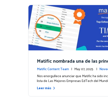
Matific nombrada una de las prin
mpresas EdTech del mundo por
Matific Content Team
| May 07, 2025 |
Noved
2025
ntos
Nos enorgullece anunciar que Matific ha sido inc
lista de Las Mejores Empresas EdTech del Mund
Leer más