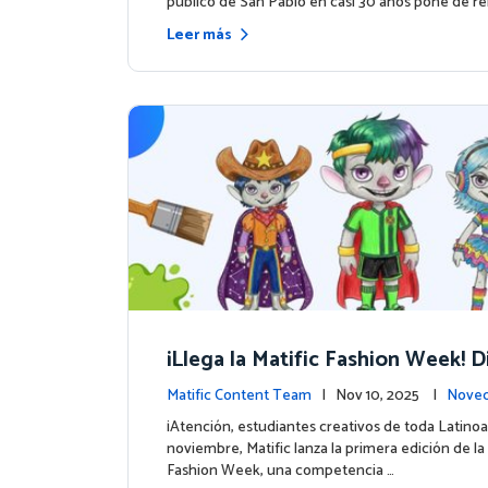
público de San Pablo en casi 30 años pone de rel
Leer más
¡Llega la Matific Fashion Week! D
próximo look de nuestros person
Matific Content Team
| Nov 10, 2025 |
Noved
ntos
¡Atención, estudiantes creativos de toda Latino
noviembre, Matific lanza la primera edición de la 
Fashion Week, una competencia …