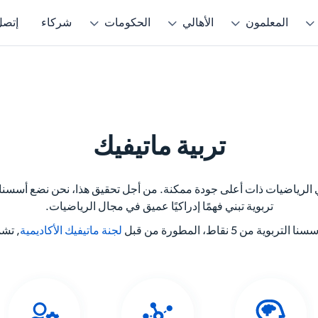
المعلمون
الأهالي
الحكومات
شركاء
إتصل 
تحويل التعليم
التعلم مع ماتيفيك
طرق للاستكشاف
التدريس مع ماتيفيك
تويات
 المنزل
تصفّح تجربة الطالب
لماذا ماتيفيك للمعلمين
لماذا ماتيفيك في المنزل
لماذا ماتيفيك لقادة التعلي
لحِساب
الأنشطة والمناهج
مسابقات الرياضيات
مساعد الذكاء الاصطناعي
الذكاء الاصطناعي للمعلم
لثَّقافَةُ المَالِيَّةُ
تربية ماتيفيك
شراكات عالمية
التحدي الأسبوعي
الأنشطة والمناهج
 الرياضيات ذات أعلى جودة ممكنة. من أجل تحقيق هذا، نحن نضع أسسنا 
تربوية تبني فهمًا إدراكيًا عميق في مجال الرياضيات.
 التربوية من 5 نقاط، المطورة من قبل
لجنة ماتيفيك الأكاديمية
,
تشم