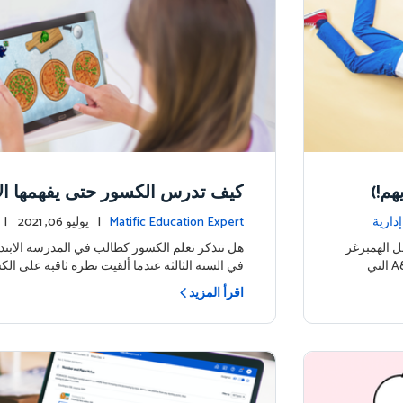
هم!)
صائح للنجاح
دارية
Matific Education Expert
| يوليو 06, 2021 |
 الهمبرغر
هل تتذكر تعلم الكسور كطالب في المدرسة الابتدا
الذي يسمى ثلث باوندر. سلسلة الوجبات السريعة A&W التي
في السنة الثالثة عندما ألقيت نظرة ثاقبة على الك
اقرأ المزيد