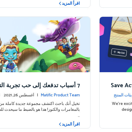
اقرأ المزيد
Save Act
7 أسباب تدفعك إلى حب تجربة الت
ة للطلاب في ماتيفيك
ثات المنتج
Matific Product Team
| أغسطس 26, 2021 |
We're excit
تخيل أنك باحث اكتشف مجموعة جديدة كاملة من ا
desig
بالمغامرات والكنوز! هذا هو بالضبط ما سيحدث ل
…
اقرأ المزيد