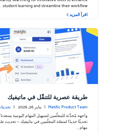
tantly searching for innovative tools to enhance
student learning and streamline their workflow. …
اقرأ المزيد
طريقة عصرية للتنقّل في ماتيفيك
Matific Product Team
| يناير 26, 2026 |
تحديثات
واجهة مُحدَّثة للمعلّمين لتسهيل المهام اليومية يسعدن
تحديثًا جديدًا لمنصّة المعلّمين في ماتيفيك — تحديث صُم
مهام …