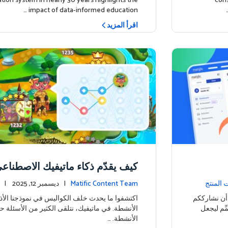
tion system in nearly 30 years highlights the
cons
impact of data-informed education …
اقرأ المزيد
كيف يقدّم ذكاء ماتيفيك الاصطناعي
صيًا على جزيرة المغامرة
 المنتج
Matific Content Team
| ديسمبر 12, 2025 |
ا أن نشارككم
اكتشفوا ما يحدث خلف الكواليس في نموذجنا ال
ِّم ليجعل
الأنشطة. في ماتيفيك، نتلقى الكثير من الأسئلة 
الأنشطة. …