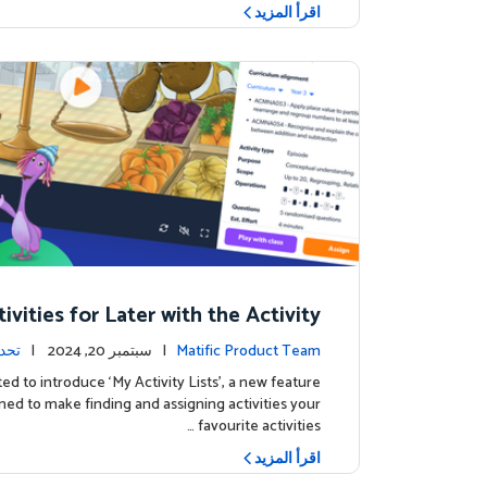
اقرأ المزيد
ivities for Later with the Activity
Lists Feature
Matific Product Team
| سبتمبر 20, 2024 |
تحدي
ed to introduce ‘My Activity Lists’, a new feature
ned to make finding and assigning activities your
favourite activities …
اقرأ المزيد