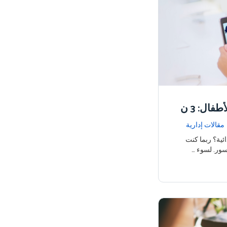
كيف تدرس الكسور حتى يفهمها الأطفال: 3 ن
مقالات إدارية
ئية؟ ربما كنت
سور. لسوء …