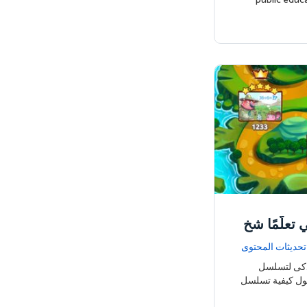
public educa
 تعلّمًا شخ
تحديثات المحتوى
أذكى لتسلسل
حول كيفية تسلسل