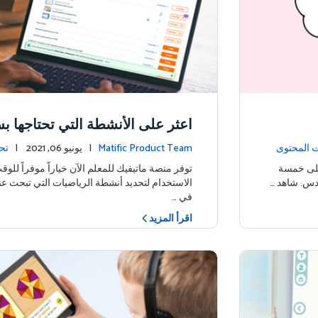
اعثر على الأنشطة التي تحتاجها ب
ت المحتوى
Matific Product Team
| يونيو 06, 2021 |
تح
على خمسة
توفر منصة ماتيفيك للمعلم الآن خياراً موفراً لل
ادس. شاهد …
الاستخدام لتحديد أنشطة الرياضيات التي تبحث عن
في …
اقرأ المزيد