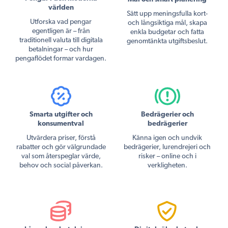
världen
Sätt upp meningsfulla kort-
Utforska vad pengar
och långsiktiga mål, skapa
egentligen är – från
enkla budgetar och fatta
traditionell valuta till digitala
genomtänkta utgiftsbeslut.
betalningar – och hur
pengaflödet formar vardagen.
Smarta utgifter och
Bedrägerier och
konsumentval
bedrägerier
Utvärdera priser, förstå
Känna igen och undvik
rabatter och gör välgrundade
bedrägerier, lurendrejeri och
val som återspeglar värde,
risker – online och i
behov och social påverkan.
verkligheten.