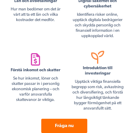
Lån och avbetalningar
Digital säkerhet och
cybersäkerhet
Hur man bedömer om det är
värt att ta ett lån och vilka
Identifiera risker online,
kostnader det medför.
upptäck digitala bedrägerier
och skydda personlig och
finansiell information i en
uppkopplad värld.
Introduktion till
Förstå inkomst och skatter
investeringar
Se hur inkomst, löner och
Upptäck viktiga finansiella
skatter passar in i personlig
begrepp som risk, avkastning
ekonomisk planering – och
och diversifiering, och förstå
varför ansvarsfulla
hur långsiktigt tänkande
skattevanor är viktiga.
bygger förmögenhet på ett
ansvarsfullt sätt.
Fråga nu