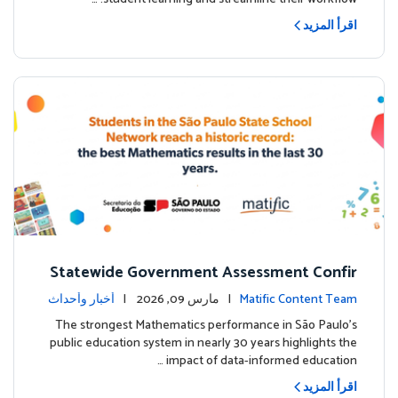
اقرأ المزيد
Statewide Government Assessment Confir
ms: Greater Matific Usage Linked to Higher
Matific Content Team
| مارس 09, 2026 |
أخبار وأحداث
Math Achievement
The strongest Mathematics performance in São Paulo’s
public education system in nearly 30 years highlights the
impact of data-informed education …
اقرأ المزيد