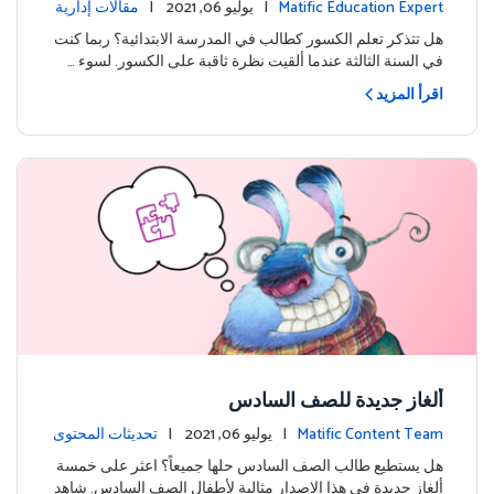
للنجاح
Matific Education Expert
| يوليو 06, 2021 |
مقالات إدارية
هل تتذكر تعلم الكسور كطالب في المدرسة الابتدائية؟ ربما كنت
في السنة الثالثة عندما ألقيت نظرة ثاقبة على الكسور. لسوء …
اقرأ المزيد
ألغاز جديدة للصف السادس
Matific Content Team
| يوليو 06, 2021 |
تحديثات المحتوى
هل يستطيع طالب الصف السادس حلها جميعاً؟ اعثر على خمسة
ألغاز جديدة في هذا الإصدار مثالية لأطفال الصف السادس. شاهد