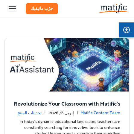
جرّب ماتيفيك
Revolutionize Your Classroom with Matific's
AI-Powered Teacher Assistant
Matific Content Team
| إبريل 16, 2026 |
تحديثات المنتج
In today's dynamic educational landscape, teachers are
constantly searching for innovative tools to enhance
student learning and streamline their workflow. …