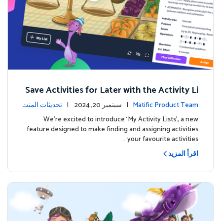
Save Activities for Later with the Activity Li
sts Feature
Matific Product Team
| سبتمبر 20, 2024 |
تحديثات المنت
ج
We're excited to introduce ‘My Activity Lists’, a new
feature designed to make finding and assigning activities
your favourite activities …
اقرأ المزيد