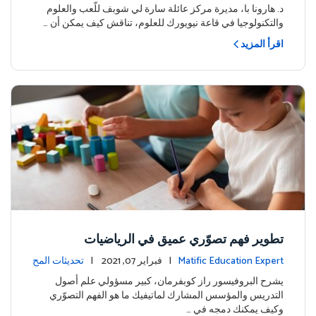
ة
د. هارونا با، مديرة مركز عائلة سارة لي شوبف للّعب والعلوم
والتكنولوجيا في قاعة نيويورك للعلوم، تناقش كيف يمكن أن …
اقرأ المزيد
تطوير فهم تصوّري عميق في الرياضيات
Matific Education Expert
| فبراير 07, 2021 |
تحديثات المح
توى
يشرح البروفيسور راز كوبفرمان، كبير مسؤولي علم أصول
التدريس والمؤسس المشارك لماتيفيك ما هو الفهم التصوّري
وكيف يمكنك دمجه في …