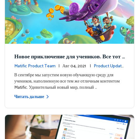
Новое приключение для учеников. Все тот
же отличный контент
Matific Product Team
| Авг 04, 2021 |
Product Update
s
В сентябре мы запустим новую обучающую среду для
учеников, наполненную все тем же отличным контентом
Matific. Удивительный новый мир, полный …
Читать дальше