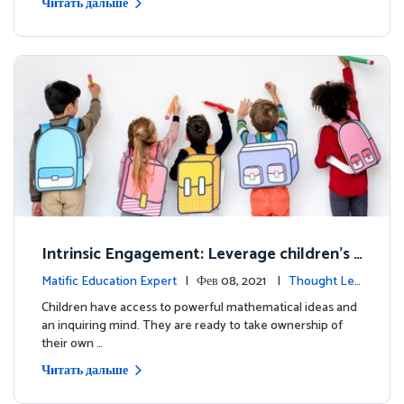
Читать дальше
Intrinsic Engagement: Leverage children's
mathematical potential and inquiring mind
Matific Education Expert
| Фев 08, 2021 |
Thought Lea
dership
Children have access to powerful mathematical ideas and
an inquiring mind. They are ready to take ownership of
their own …
Читать дальше