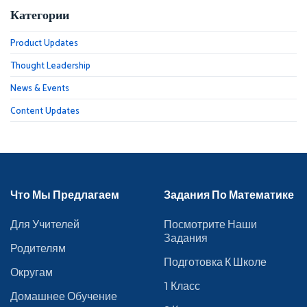
Категории
Product Updates
Thought Leadership
News & Events
Content Updates
Что Мы Предлагаем
Задания По Математике
Для Учителей
Посмотрите Наши
Задания
Родителям
Подготовка К Школе
Округам
1 Класс
Домашнее Обучение