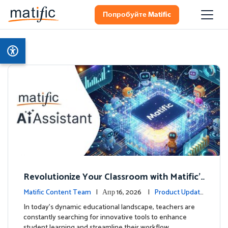
Попробуйте Matific
Revolutionize Your Classroom with Matific's
AI-Powered Teacher Assistant
Matific Content Team
| Апр 16, 2026 |
Product Update
s
In today's dynamic educational landscape, teachers are
constantly searching for innovative tools to enhance
student learning and streamline their workflow. …