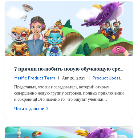
7 причин полюбить новую обучающую сред
у Matific для учеников
Matific Product Team
| Авг 26, 2021 |
Product Update
s
Представьте, что вы исследователь, который открыл
совершенно новую группу островов, полных приключений
и сокровищ! Это именно то, что ощутят ученики, …
Читать дальше