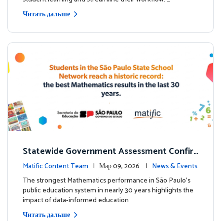
Читать дальше
Statewide Government Assessment Confir
ms: Greater Matific Usage Linked to Higher
Matific Content Team
| Мар 09, 2026 |
News & Events
Math Achievement
The strongest Mathematics performance in São Paulo’s
public education system in nearly 30 years highlights the
impact of data-informed education …
Читать дальше