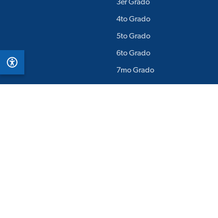
3er Grado
4to Grado
5to Grado
6to Grado
7mo Grado
8vo Grado
9no Grado
Producto
Recursos
Requisitos Técnicos
Impacto Basado En La
Evidencia
Comprobación De Los
Requisitos Del Sistema
Multilingüe