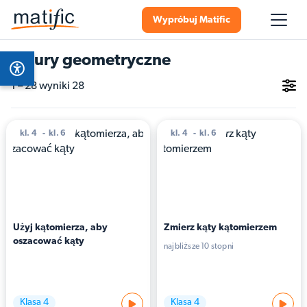
Wypróbuj Matific
Figury geometryczne
1 – 28 wyniki 28
kl. 4
kl. 6
kl. 4
kl. 6
Użyj kątomierza, aby 
Zmierz kąty kątomierzem
oszacować kąty
najbliższe 10 stopni
Klasa 4
Klasa 4