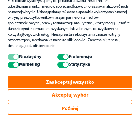
Pliki cookie wykorzystujemy do personalizowania treści i reklam,
udostępniania funkcji mediów społecznościowych oraz aby analizować ruch
na naszej witrynie. Udostępniamy też dane o sposobie wykorzystania naszej
witryny przez użytkowników naszym partnerom z mediów
społecznościowych, branży reklamowej i analitycznej, którzy mogą łączyć te
dane z innymi informacjami uzyskanymi lub zebranymi od użytkownika
korzystającego z ich usług. Niezaprzestanie korzystania z naszej witryny
oznacza zgodę użytkownika na nasze pliki cookie.
Zapoznaj się z naszą
deklaracją dot. plików cookie
Niezbędny
Preferencje
Marketing
Statystyka
Zaakceptuj wszystko
Akceptuj wybór
Później