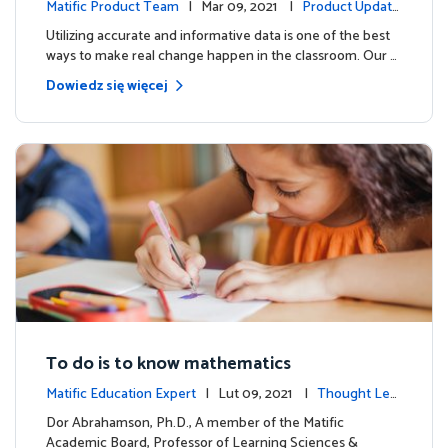
w!
Matific Product Team
| Mar 09, 2021 |
Product Update
s
Utilizing accurate and informative data is one of the best
ways to make real change happen in the classroom. Our …
Dowiedz się więcej
To do is to know mathematics
Matific Education Expert
| Lut 09, 2021 |
Thought Lea
dership
Dor Abrahamson, Ph.D., A member of the Matific
Academic Board, Professor of Learning Sciences &