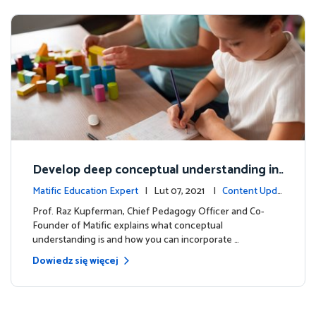
Develop deep conceptual understanding in
mathematics
Matific Education Expert
| Lut 07, 2021 |
Content Upda
tes
Prof. Raz Kupferman, Chief Pedagogy Officer and Co-
Founder of Matific explains what conceptual
understanding is and how you can incorporate …
Dowiedz się więcej