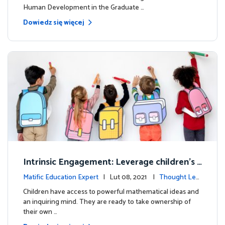
Human Development in the Graduate …
Dowiedz się więcej
Intrinsic Engagement: Leverage children's
mathematical potential and inquiring mind
Matific Education Expert
| Lut 08, 2021 |
Thought Lea
dership
Children have access to powerful mathematical ideas and
an inquiring mind. They are ready to take ownership of
their own …