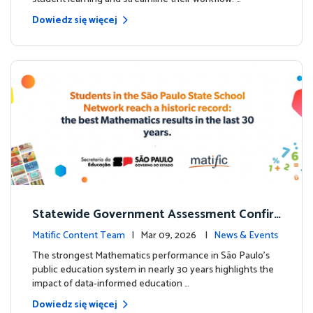
Dowiedz się więcej
Statewide Government Assessment Confir
ms: Greater Matific Usage Linked to Higher
Matific Content Team
| Mar 09, 2026 |
News & Events
Math Achievement
The strongest Mathematics performance in São Paulo’s
public education system in nearly 30 years highlights the
impact of data-informed education …
Dowiedz się więcej