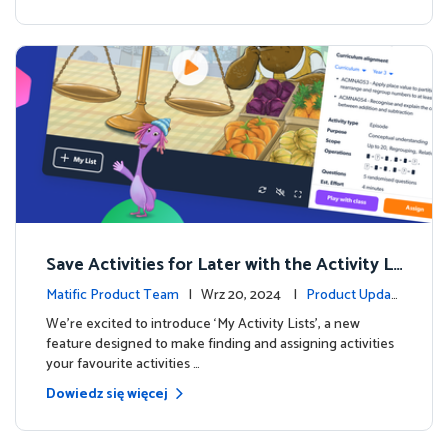
Save Activities for Later with the Activity Li
sts Feature
Matific Product Team
| Wrz 20, 2024 |
Product Updat
es
We're excited to introduce ‘My Activity Lists’, a new
feature designed to make finding and assigning activities
your favourite activities …
Dowiedz się więcej