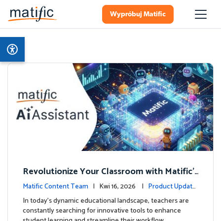
Wypróbuj Matific
Revolutionize Your Classroom with Matific's
AI-Powered Teacher Assistant
Matific Content Team
| Kwi 16, 2026 |
Product Update
s
In today's dynamic educational landscape, teachers are
constantly searching for innovative tools to enhance
student learning and streamline their workflow. …