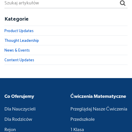
Kategorie
Product Updates
Thought Leadership
News & Events
Content Updates
Co Oferujemy
Ćwiczenia Matematyczne
Dla Nauczycieli
Przeglądaj Nasze Ćwiczenia
Dla Rodziców
Przedszkole
Rejon
1 Klasa