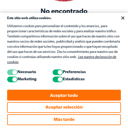
No encontrado
Este sitio web utiliza cookies.
El recurso solicitado no se encontró en este servidor.
Utilizamos cookies para personalizar el contenido y los anuncios, para
proporcionar características de redes sociales y para analizar nuestro tráfico.
Regresar al Inicio
También compartimos información sobre el uso que haces de nuestro sitio con
nuestros socios de redes sociales, publicidad y análisis que pueden combinarla
con otra información que tu les hayas proporcionado o que hayan recopilado
del uso que haces de sus servicios. Das tu consentimiento para nuestro uso de
cookies si continúas utilizando nuestro sitio web.
Lea nuestra declaración de
cookies
Necesario
Preferencias
Marketing
Estadísticas
Aceptar todo
Aceptar selección
Más tarde