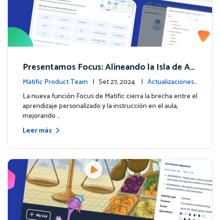
Presentamos Focus: Alineando la Isla de Av
enturas de Matific con el Aprendizaje en el
Matific Product Team
| Set 27, 2024 |
Actualizaciones
Aula
de la plataforma
La nueva función Focus de Matific cierra la brecha entre el
aprendizaje personalizado y la instrucción en el aula,
mejorando …
Leer más