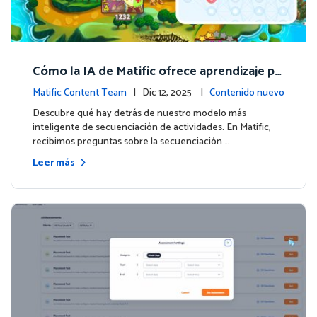
Cómo la IA de Matific ofrece aprendizaje pe
rsonalizado en la Isla de Aventuras
Matific Content Team
| Dic 12, 2025 |
Contenido nuevo
Descubre qué hay detrás de nuestro modelo más
inteligente de secuenciación de actividades. En Matific,
recibimos preguntas sobre la secuenciación …
Leer más