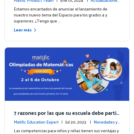
Matific Product Team
| Ene 01, 2024 |
Actualizaciones
de la plataforma
Estamos encantados de anunciar el lanzamiento de
nuestro nuevo tema del Espacio para los grados 4 y
superiores. ¿Tengo que …
Leer más
7 razones por las que su escuela debe partici
par en las Olimpiadas de Matemáticas de M
Matific Education Expert
| Jul 20, 2023 |
Novedades y
atific 2023
eventos
Las competencias para niños y niñas tienen sus ventajas y