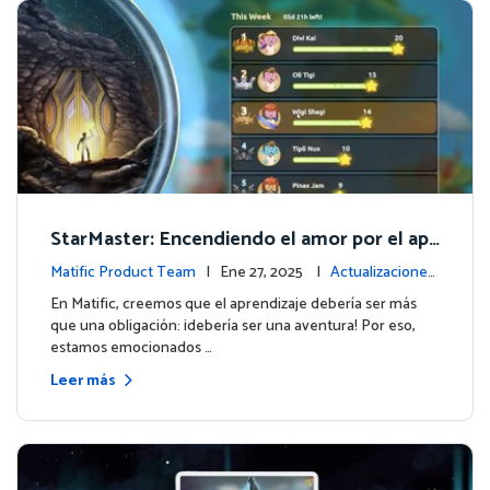
StarMaster: Encendiendo el amor por el apr
endizaje a través de la competencia amistos
Matific Product Team
| Ene 27, 2025 |
Actualizaciones
a
de la plataforma
En Matific, creemos que el aprendizaje debería ser más
que una obligación: ¡debería ser una aventura! Por eso,
estamos emocionados …
Leer más