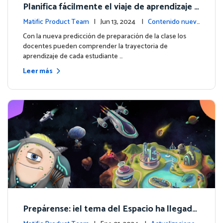
Planifica fácilmente el viaje de aprendizaje d
e cada estudiante con la nueva predicción d
Matific Product Team
| Jun 13, 2024 |
Contenido nuev
e preparación de la clase
o
Con la nueva predicción de preparación de la clase los
docentes pueden comprender la trayectoria de
aprendizaje de cada estudiante …
Leer más
Prepárense: ¡el tema del Espacio ha llegado
para los grados 4 y superiores!