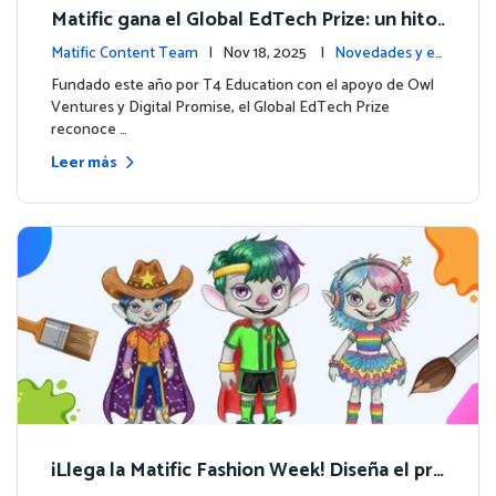
Matific gana el Global EdTech Prize: un hito
para la educación digital en matemáticas
Matific Content Team
| Nov 18, 2025 |
Novedades y ev
entos
Fundado este año por T4 Education con el apoyo de Owl
Ventures y Digital Promise, el Global EdTech Prize
reconoce …
Leer más
¡Llega la Matific Fashion Week! Diseña el pró