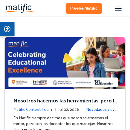
Pruebe Matific
Nosotros hacemos las herramientas, pero l
os colegios hacen la magia: Celebramos el h
Matific Content Team
| Jul 02, 2026 |
Novedades y ev
ito de Northfield School en T4.
entos
En Matific siempre decimos que nosotros armamos el
motor, pero son los docentes los que manejan. Nosotros
diseñamos los juegos, …