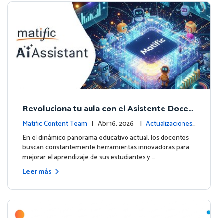
Revoluciona tu aula con el Asistente Docen
te impulsado por IA de Matific
Matific Content Team
| Abr 16, 2026 |
Actualizaciones
de la plataforma
En el dinámico panorama educativo actual, los docentes
buscan constantemente herramientas innovadoras para
mejorar el aprendizaje de sus estudiantes y …
Leer más