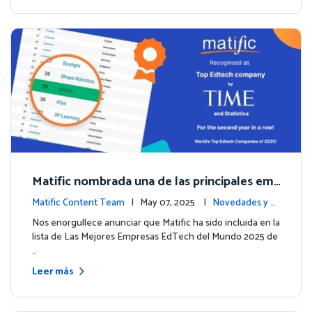
Matific nombrada una de las principales em
presas EdTech del mundo por TIME en 2025
Matific Content Team
| May 07, 2025 |
Novedades y e
ventos
Nos enorgullece anunciar que Matific ha sido incluida en la
lista de Las Mejores Empresas EdTech del Mundo 2025 de
…
Leer más