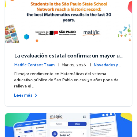
La evaluación estatal confirma: un mayor us
o de Matific se asocia con mejores resultad
Matific Content Team
| Mar 09, 2026 |
Novedades y e
os en matemáticas
ventos
El mejor rendimiento en Matemáticas del sistema
educativo público de San Pablo en casi 30 años pone de
relieve el …
Leer más