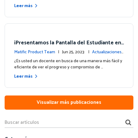
Leer más
¡Presentamos la Pantalla del Estudiante en
su Panel de Control!
Matific Product Team
| Jun 25, 2023 |
Actualizaciones
de la plataforma
¿Es usted un docente en busca de una manera más fácil y
eficiente de ver el progreso y compromiso de …
Leer más
Visualizar más publicaciones