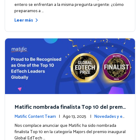
entero se enfrentan a la misma pregunta urgente: ¿cómo
preparamos a …
Leer más
Matific nombrada finalista Top 10 del premi
o inaugural Global EdTech Prize
Matific Content Team
| Ago 13, 2025 |
Novedades y ev
entos
Nos complace anunciar que Matific ha sido nombrada
finalista Top 10 en la categoría Majors del premio inaugural
Global EdTech …