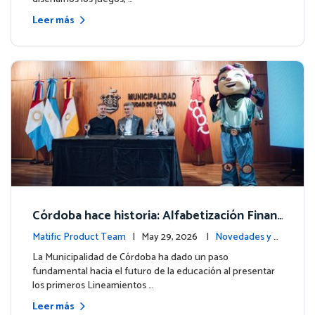
Leer más
Córdoba hace historia: Alfabetización Finan
ciera para más de 13.000 estudiantes junto
Matific Product Team
| May 29, 2026 |
Novedades y e
a Matific
ventos
La Municipalidad de Córdoba ha dado un paso
fundamental hacia el futuro de la educación al presentar
los primeros Lineamientos …
Leer más