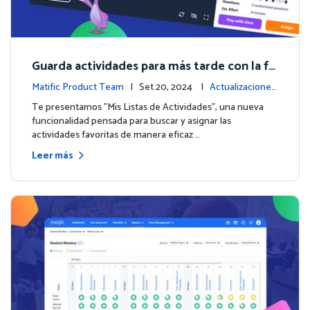
Guarda actividades para más tarde con la fu
nción de Listas de Actividades
Matific Product Team
| Set 20, 2024 |
Actualizaciones
de la plataforma
Te presentamos "Mis Listas de Actividades", una nueva
funcionalidad pensada para buscar y asignar las
actividades favoritas de manera eficaz …
Leer más