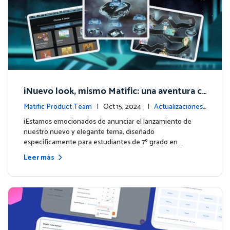
¡Nuevo look, mismo Matific: una aventura c
ósmica de aprendizaje te espera! 🚀🌌
Matific Product Team
| Oct 15, 2024 |
Actualizaciones
de la plataforma
¡Estamos emocionados de anunciar el lanzamiento de
nuestro nuevo y elegante tema, diseñado
específicamente para estudiantes de 7º grado en …
Leer más