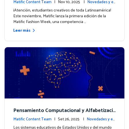
ximo look de nuestros personajes
Matific Content Team
| Nov 10, 2025 |
Novedades y ev
entos
¡Atención, estudiantes creativos de toda Latinoamérica!
Este noviembre, Matific lanza la primera edición de la
Matific Fashion Week, una competencia …
Leer más
Pensamiento Computacional y Alfabetizaci
ón en Datos: Por qué las Matemáticas debe
Matific Content Team
| Set 26, 2025 |
Novedades y ev
n liderar el camino
entos
Los sistemas educativos de Estados Unidos y del mundo