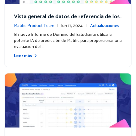
Vista general de datos de referencia de los
estudiantes con el nuevo Informe de Domi
Matific Product Team
| Jun 13, 2024 |
Actualizaciones
nio del Estudiante
de la plataforma
El nuevo Informe de Dominio del Estudiante utiliza la
potente IA de predicción de Matific para proporcionar una
evaluación del …
Leer más