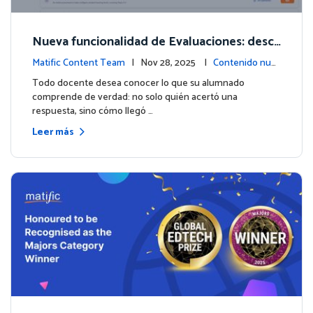
Nueva funcionalidad de Evaluaciones: descu
bre lo que tus estudiantes realmente saben
Matific Content Team
| Nov 28, 2025 |
Contenido nue
vo
Todo docente desea conocer lo que su alumnado
comprende de verdad: no solo quién acertó una
respuesta, sino cómo llegó …
Leer más