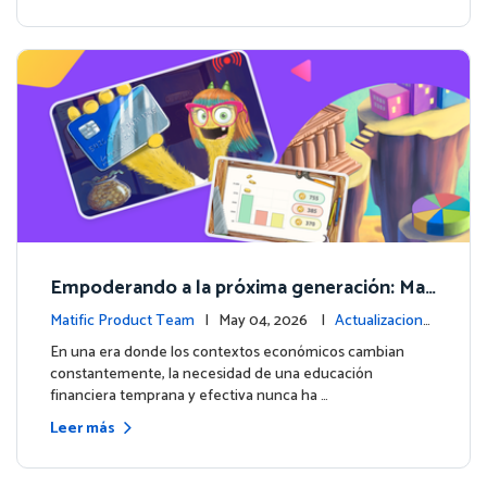
Empoderando a la próxima generación: Mat
ific lanza un curso integral de Educación Fin
Matific Product Team
| May 04, 2026 |
Actualizacione
anciera
s de la plataforma
En una era donde los contextos económicos cambian
constantemente, la necesidad de una educación
financiera temprana y efectiva nunca ha …
Leer más