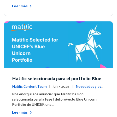
Leer más
Matific seleccionada para el portfolio Blue
Unicorn de UNICEF: Comienza una nueva et
Matific Content Team
| Jul 17, 2025 |
Novedades y eve
apa
ntos
Nos enorgullece anunciar que Matific ha sido
seleccionada para la Fase 1 del proyecto Blue Unicorn
Portfolio de UNICEF, una …
Leer más