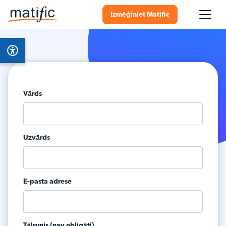
Izmēģiniet Matific
Vārds
Uzvārds
E-pasta adrese
Tālrunis (nav obligāti)