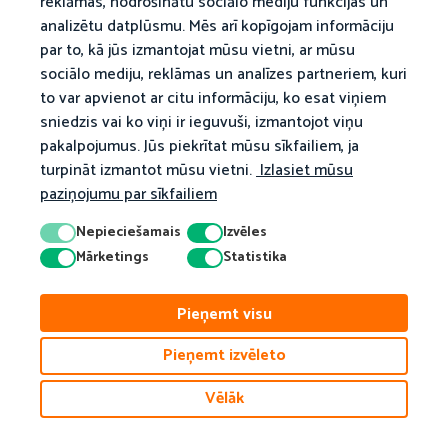
reklāmas, nodrošinātu sociālo mediju funkcijas un
analizētu datplūsmu. Mēs arī kopīgojam informāciju
par to, kā jūs izmantojat mūsu vietni, ar mūsu
sociālo mediju, reklāmas un analīzes partneriem, kuri
to var apvienot ar citu informāciju, ko esat viņiem
sniedzis vai ko viņi ir ieguvuši, izmantojot viņu
pakalpojumus. Jūs piekrītat mūsu sīkfailiem, ja
turpināt izmantot mūsu vietni.
Izlasiet mūsu
paziņojumu par sīkfailiem
Nepieciešamais
Izvēles
Mārketings
Statistika
Pieņemt visu
Pieņemt izvēleto
Vēlāk